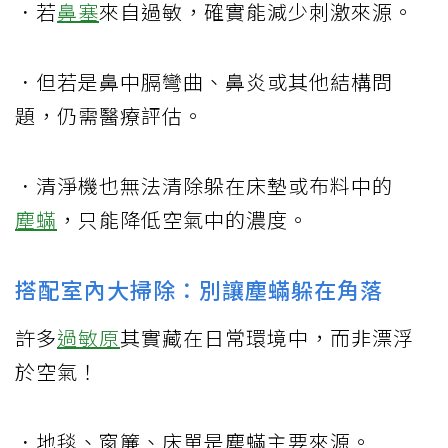
．若
鼻塞
來自過敏，確實能減少刺激來源。
．但若是鼻中膈彎曲、鼻炎或其他結構問
題，仍需醫療評估。
．清淨機也無法清除躲在床墊或布料中的
塵蟎
，只能降低空氣中的濃度。
搭配室內大掃除：別讓塵蟎躲在角落
許多
過敏原
其實藏在日常環境中，而非漂浮
於空氣！
．地毯、窗簾、床單是塵蟎主要來源。