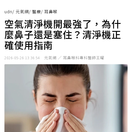
udn
/
元氣網
/
醫療
/
耳鼻喉
空氣清淨機開最強了，為什
麼鼻子還是塞住？清淨機正
確使用指南
元氣網 ／ 耳鼻喉科專科醫師王曜
2026-05-26 13:36:54