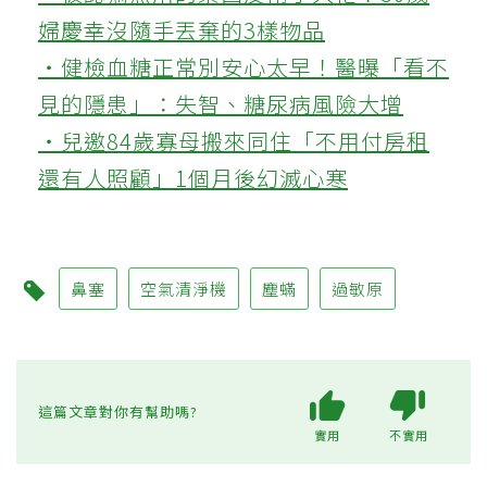
婦慶幸沒隨手丟棄的3樣物品
‧健檢血糖正常別安心太早！醫曝「看不
見的隱患」：失智、糖尿病風險大增
‧兒邀84歲寡母搬來同住「不用付房租
還有人照顧」1個月後幻滅心寒
鼻塞
空氣清淨機
塵蟎
過敏原
這篇文章對你有幫助嗎?
實用
不實用