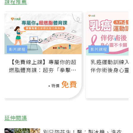
課程推薦
影片課程
影片課程
【免費線上課】專屬你的超
乳癌運動訓練入門
燃脂體育課：超夯「拳擊有
伴你術後身心靈
氧」高壓族在家釋放壓力無
上影音課）
免費
負擔
特價
延伸閱讀
別只防花生！醫：製冰機、洗衣