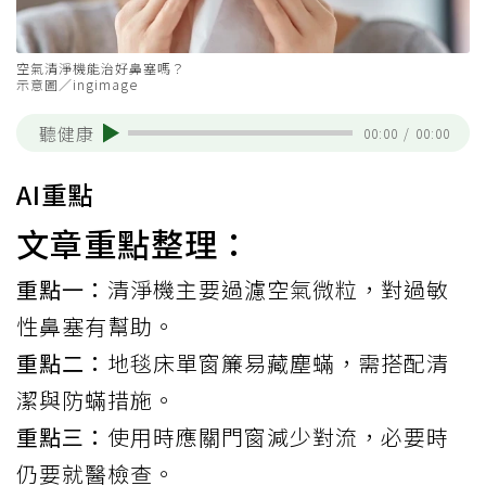
空氣清淨機能治好鼻塞嗎？
示意圖／ingimage
聽健康
00:00
/
00:00
AI重點
文章重點整理：
重點一：
清淨機主要過濾空氣微粒，對過敏
性鼻塞有幫助。
重點二：
地毯床單窗簾易藏塵蟎，需搭配清
潔與防蟎措施。
重點三：
使用時應關門窗減少對流，必要時
仍要就醫檢查。