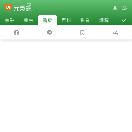
焦點
養生
醫療
百科
影音
課程
退休