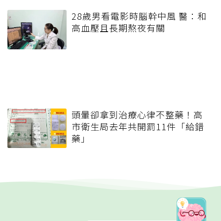
28歲男看電影時腦幹中風 醫：和
高血壓且長期熬夜有關
頭暈卻拿到治療心律不整藥！高
市衛生局去年共開罰11件「給錯
藥」