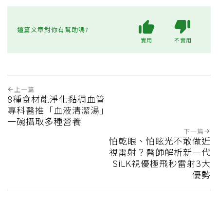
這篇文章對你有幫助嗎?
實用
不實用
上一篇
8種食材能淨化黏稠血管
專科醫推「血液清潔湯」
一碗攝取多種營養
下一篇
怕乾眼、怕眩光不敢做近
視雷射？醫師解析新一代
SiLK視優極飛秒雷射3大
優勢