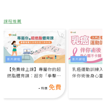
課程推薦
影片課程
影片課程
【免費線上課】專屬你的超
乳癌運動訓練入門
燃脂體育課：超夯「拳擊有
伴你術後身心靈
氧」高壓族在家釋放壓力無
上影音課）
免費
負擔
特價