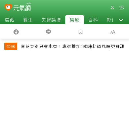
焦點
養生
失智論壇
醫療
百科
影音
青花菜別只會水煮！專家推加1調味料讓風味更鮮甜
快訊