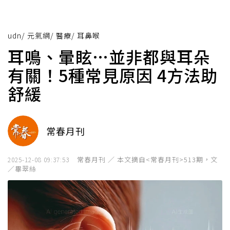
udn
/
元氣網
/
醫療
/
耳鼻喉
耳鳴、暈眩…並非都與耳朵
有關！5種常見原因 4方法助
舒緩
常春月刊
常春月刊 ／ 本文摘自<常春月刊>513期，文
2025-12-08 09:37:53
／畢翠絲