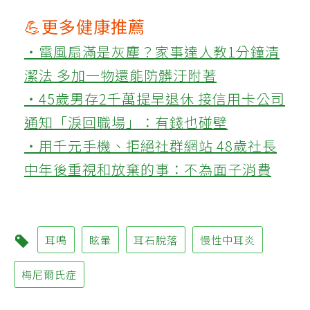
💪更多健康推薦
‧電風扇滿是灰塵？家事達人教1分鐘清
潔法 多加一物還能防髒汙附著
‧45歲男存2千萬提早退休 接信用卡公司
通知「淚回職場」：有錢也碰壁
‧用千元手機、拒絕社群網站 48歲社長
中年後重視和放棄的事：不為面子消費
耳鳴
眩暈
耳石脫落
慢性中耳炎
梅尼爾氏症