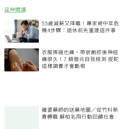
延伸閱讀
55歲減薪又降職！專家揭中年危
機4步驟：退休前先重建這件事
衣服擦過也痛，帶狀皰疹後神經
痛很久！7 類徵兆自我檢測 皮蛇
這樣調養才會斷根
雞婆藥師的送藥地圖／從竹科新
貴轉職 蘇柏名用行動回饋社會