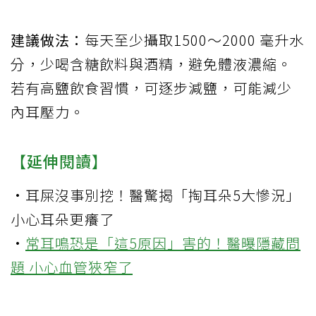
建議做法：
每天至少攝取1500～2000 毫升水
分，少喝含糖飲料與酒精，避免體液濃縮。
若有高鹽飲食習慣，可逐步減鹽，可能減少
內耳壓力。
【延伸閱讀】
·
耳屎沒事別挖！醫驚揭「掏耳朵5大慘況」
小心耳朵更癢了
·
常耳鳴恐是「這5原因」害的！醫曝隱藏問
題 小心血管狹窄了