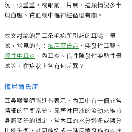
沉、頭重重，或眼前一片黑，這類情況多半
與血壓、貧血或中樞神經循環有關。
本文討論的是耳朵毛病所引起的耳鳴、暈
眩，常見的有：
梅尼爾氏症
、突發性耳聾、
慢性中耳炎
、內耳炎、良性陣發性姿勢性暈
眩等，在症狀上各有何差異？
梅尼爾氏症
耳鼻喉醫師張進芳表示，內耳中有一個非常
精細的平衡系統，靠著淋巴液的流動來維持
身體姿勢的穩定。當內耳的水分過多或鹽分
比例失衡，就可能造成一種反覆發作的疾病