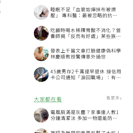
樣
睡眠不足「血管如擰抹布被擠
系
壓」 專科醫：最被忽略的抗老
方法
吃飯時喝水稀釋胃酸不消化？營
養師揭「反而有好處」某些族群
才要禁
發表上千篇文章打臉健康偽科學
。
林慶順教授驚傳意外過世
45歲男存2千萬提早退休 接信用
，
卡公司通知「淚回職場」：有錢
也碰壁
看更多
大家都在看
電風扇滿是灰塵？家事達人教1
分鐘清潔法 多加一物還能防髒
汙附著