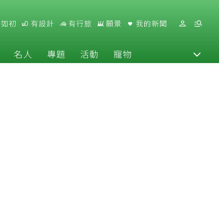
好如初
有設計
有行旅
願景
我的新聞
名人
專題
活動
寵物