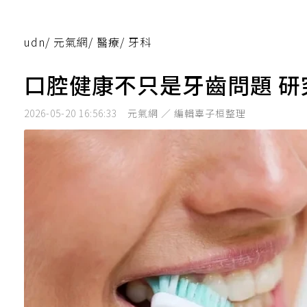
udn
/
元氣網
/
醫療
/
牙科
口腔健康不只是牙齒問題 
2026-05-20 16:56:33
元氣網 ／ 編輯辜子桓整理