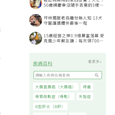
被認為無用的東西反幫了大忙！
50歲婦慶幸沒隨手丟棄的3樣物
品
坪林獨居老翁離世無人知 13犬
守屋護遺體伴最後一程
量
15歲經營之神3.9億暴富落幕 麥
克風少年蘇友謙：每天領700元
過日子
炎
看更多
疾病百科
大腸直腸癌（大腸癌）
痔瘡
骨質疏鬆症（骨鬆）
失智症
B型肝炎（B肝）