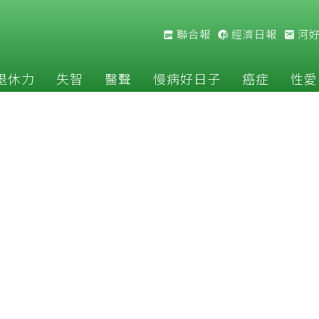
聯合報
經濟日報
河
退休力
失智
醫聲
慢病好日子
癌症
性愛