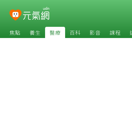
焦點
養生
醫療
百科
影音
課程