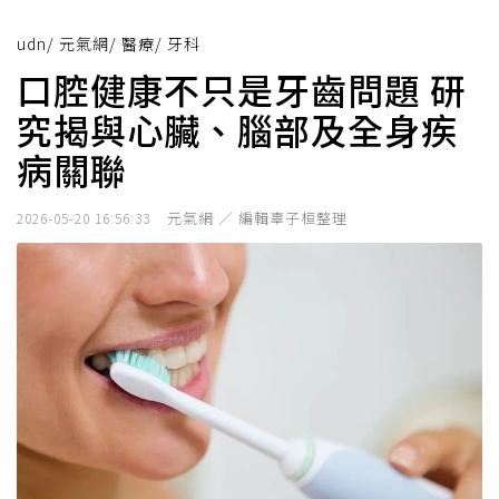
udn
/
元氣網
/
醫療
/
牙科
口腔健康不只是牙齒問題 研
究揭與心臟、腦部及全身疾
病關聯
元氣網 ／ 編輯辜子桓整理
2026-05-20 16:56:33