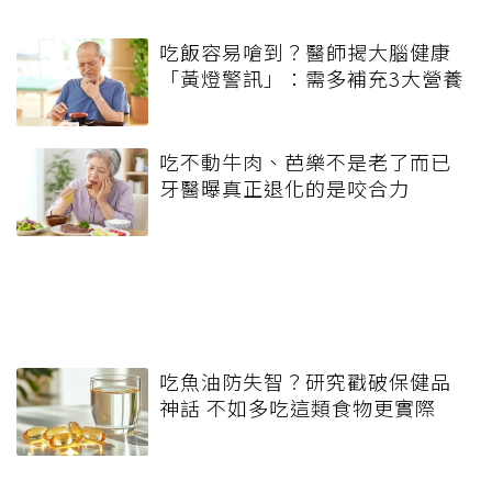
吃飯容易嗆到？醫師揭大腦健康
「黃燈警訊」：需多補充3大營養
吃不動牛肉、芭樂不是老了而已
牙醫曝真正退化的是咬合力
吃魚油防失智？研究戳破保健品
神話 不如多吃這類食物更實際