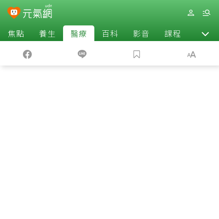
焦點
養生
醫療
百科
影音
課程
退休