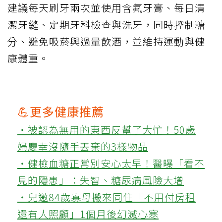
建議每天刷牙兩次並使用含氟牙膏、每日清
潔牙縫、定期牙科檢查與洗牙，同時控制糖
分、避免吸菸與過量飲酒，並維持運動與健
康體重。
💪更多健康推薦
‧被認為無用的東西反幫了大忙！50歲
婦慶幸沒隨手丟棄的3樣物品
‧健檢血糖正常別安心太早！醫曝「看不
見的隱患」：失智、糖尿病風險大增
‧兒邀84歲寡母搬來同住「不用付房租
還有人照顧」1個月後幻滅心寒