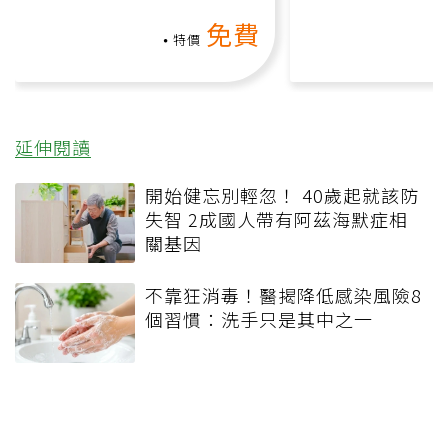
氧」高壓族在家釋放壓力無
何逆轉退化大腦
免費
負擔
課）
特價
延伸閱讀
開始健忘別輕忽！ 40歲起就該防
失智 2成國人帶有阿茲海默症相
關基因
不靠狂消毒！醫揭降低感染風險8
個習慣：洗手只是其中之一