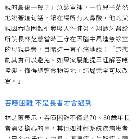
親的最後一餐？」急診室裡，一位兒子茫然
地說著這句話，讓在場所有人鼻酸，他的父
親因吞嚥困難引發吸入性肺炎。翔齡牙醫診
所院長林芝蕙當時正守在因腦中風進急診室
的母親身旁，目睹這一幕心痛地說：「這悲
劇其實可以避免。如果家屬能提早理解吞嚥
障礙、懂得調整食物質地，結局完全可以改
寫。」
吞嚥困難 不是長者才會遇到
林芝蕙表示，吞嚥困難不僅是70、80歲年長
者需要擔心的事，其他如神經系統疾病患者
（巴金森氏病、中風、漸凍症、失智症、頭