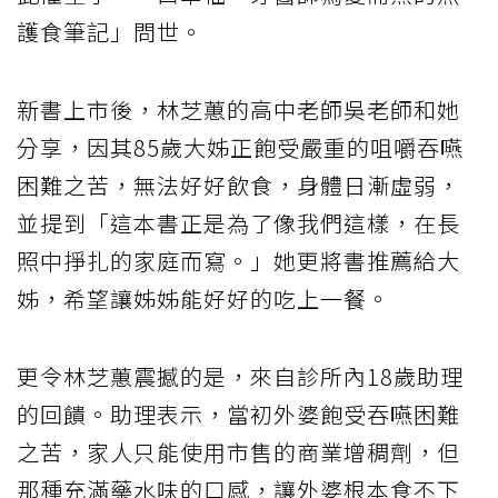
護食筆記」問世。
新書上市後，林芝蕙的高中老師吳老師和她
分享，因其85歲大姊正飽受嚴重的咀嚼吞嚥
困難之苦，無法好好飲食，身體日漸虛弱，
並提到「這本書正是為了像我們這樣，在長
照中掙扎的家庭而寫。」她更將書推薦給大
姊，希望讓姊姊能好好的吃上一餐。
更令林芝蕙震撼的是，來自診所內18歲助理
的回饋。助理表示，當初外婆飽受吞嚥困難
之苦，家人只能使用市售的商業增稠劑，但
那種充滿藥水味的口感，讓外婆根本食不下