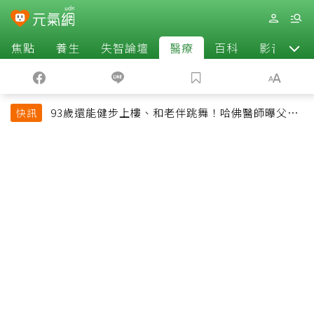
焦點
養生
失智論壇
醫療
百科
影音
93歲還能健步上樓、和老伴跳舞！哈佛醫師曝父親
快訊
長壽秘訣：沒吃保健品也不追養生潮