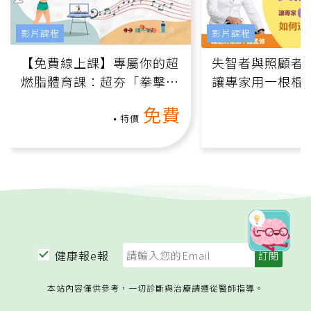
影片課程
影片課程
【免費線上課】專屬你的超
失智者與照顧者
燃脂體育課：超夯「拳擊有
讓專家用一根棍
氧」高壓族在家釋放壓力無
何逆轉退化大腦
免費
負擔
課）
特價
健康報e報
本站內容僅供參考，一切診斷與治療請遵從醫師指導。