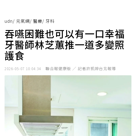
udn
/
元氣網
/
醫療
/
牙科
吞嚥困難也可以有一口幸福
牙醫師林芝蕙推一道多變照
護食
聯合報健康版 ／ 記者許凱婷台北報導
2026-05-07 10:04:34