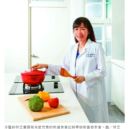
牙醫師林芝蕙撰寫為愛而煮的照護食筆記將舉辦新書發表會。圖／林芝