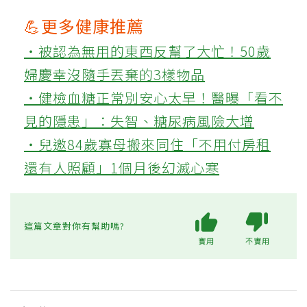
💪更多健康推薦
‧被認為無用的東西反幫了大忙！50歲
婦慶幸沒隨手丟棄的3樣物品
‧健檢血糖正常別安心太早！醫曝「看不
見的隱患」：失智、糖尿病風險大增
‧兒邀84歲寡母搬來同住「不用付房租
還有人照顧」1個月後幻滅心寒
這篇文章對你有幫助嗎?
實用
不實用