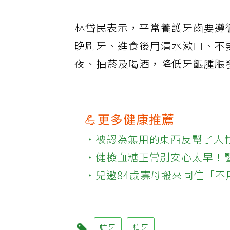
林岱民表示，平常養護牙齒要遵
晚刷牙、進食後用清水漱口、不
夜、抽菸及喝酒，降低牙齦腫脹
💪更多健康推薦
‧被認為無用的東西反幫了大
‧健檢血糖正常別安心太早！
‧兒邀84歲寡母搬來同住「