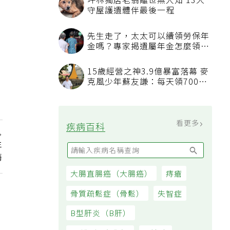
看更多
最新文章
長輩每日10分鐘運動 比買任何
保健品更有用
夏天進出室外和冷氣房溫差大易
生病 醫揭保護心血管簡單6動作
年
不必忍餓也能減肥！補充2類食
悔
物每天自然少575大卡「還能吃
飽飽的」
想延緩老化不必花大錢吃保健品
研究：超市都買得到的1便宜食
品就可以