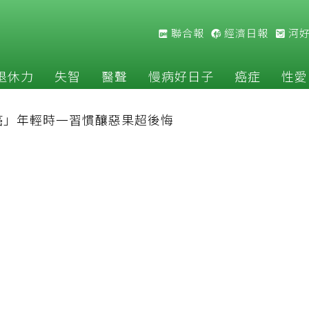
聯合報
經濟日報
河
退休力
失智
醫聲
慢病好日子
癌症
性愛
癌」年輕時一習慣釀惡果超後悔