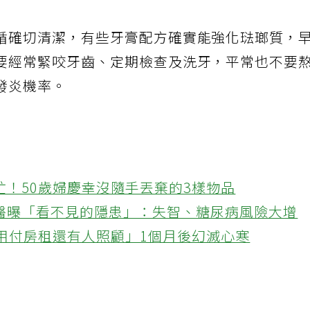
循確切清潔，有些牙膏配方確實能強化琺瑯質，
要經常緊咬牙齒、定期檢查及洗牙，平常也不要
發炎機率。
忙！50歲婦慶幸沒隨手丟棄的3樣物品
醫曝「看不見的隱患」：失智、糖尿病風險大增
不用付房租還有人照顧」1個月後幻滅心寒