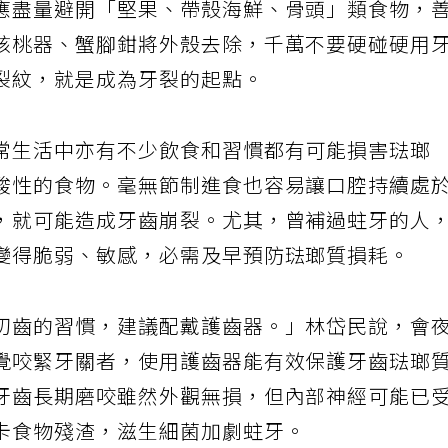
應盡量避開「堅果、帶殼海鮮、骨頭」類食物，
核桃器、蟹腳鉗將外殼去除，千萬不要硬碰硬用
裂紋，就是成為牙裂的起點。
常生活中亦有不少飲食和習慣都有可能損害琺瑯
酸性的食物。毫無節制進食也容易讓口腔持續處
，就可能造成牙齒崩裂。尤其，曾補過蛀牙的人
變得脆弱、敏感，必需及早預防琺瑯質損耗。
切齒的習慣，建議配戴護齒器。」林岱民說，會
覺咬緊牙關者，使用護齒器能有效保護牙齒琺瑯
牙齒長期磨咬雖然外觀無損，但內部神經可能已
卡食物殘渣，滋生細菌加劇蛀牙。