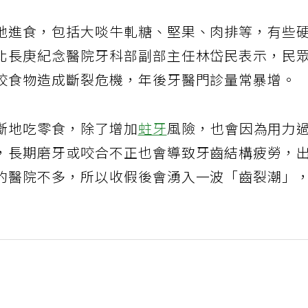
地進食，包括大啖牛軋糖、堅果、肉排等，有些
北長庚紀念醫院牙科部副部主任林岱民表示，民
咬食物造成斷裂危機，年後牙醫門診量常暴增。
斷地吃零食，除了增加
蛀牙
風險，也會因為用力
，長期磨牙或咬合不正也會導致牙齒結構疲勞，
的醫院不多，所以收假後會湧入一波「齒裂潮」