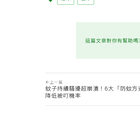
蛀牙
植牙
這篇文章對你有幫助嗎
上一篇
蚊子持續騷擾超崩潰！6大「防蚊方
降低被叮機率