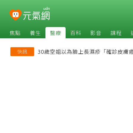
焦點
養生
醫療
百科
影音
課程
30歲空姐以為臉上長濕疹「確診皮膚
快訊