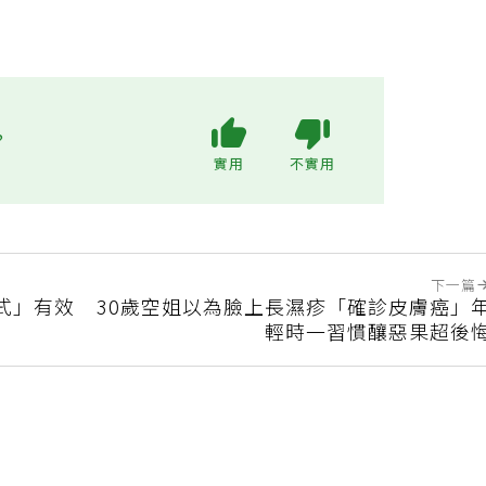
?
實用
不實用
下一篇
式」有效
30歲空姐以為臉上長濕疹「確診皮膚癌」
輕時一習慣釀惡果超後