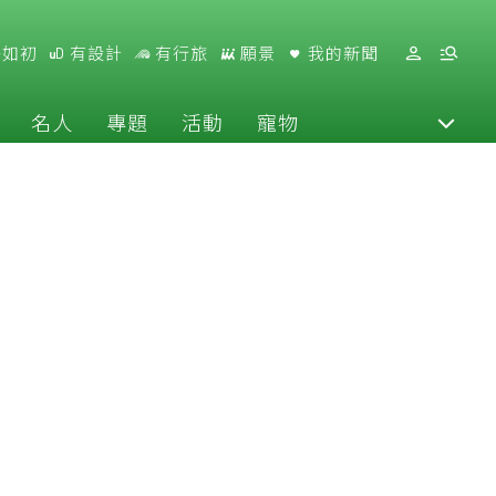
好如初
有設計
有行旅
願景
我的新聞
名人
專題
活動
寵物