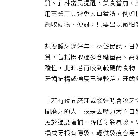
質。」林岱民提醒，美食當前，
用專業工具避免大口猛啃，例如
齒咬硬物、硬殼，只要出現微細
想要護牙過好年，林岱民說，日
質，包括攝取過多含糖量高、高
酸性，此時若再咬到較硬的食物
牙齒結構或強度已經較差，牙齒
「若有夜間磨牙或緊張時會咬牙
間磨牙的人，或是因壓力大不自
免於過度磨損、降低牙裂風險。
損或牙根有隱裂，輕微裂痕容易