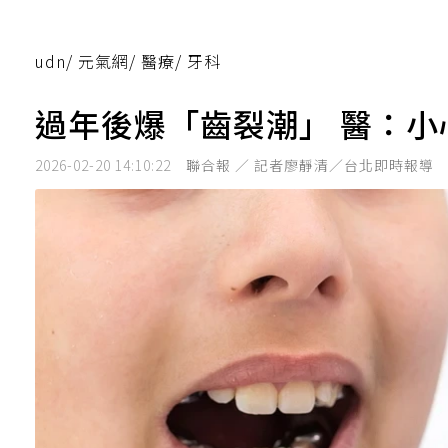
udn
/
元氣網
/
醫療
/
牙科
過年後爆「齒裂潮」 醫：
2026-02-20 14:10:22
聯合報 ／ 記者廖靜清／台北即時報導