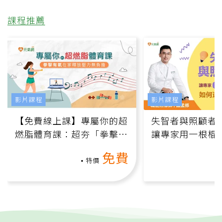
課程推薦
影片課程
影片課程
【免費線上課】專屬你的超
失智者與照顧者
燃脂體育課：超夯「拳擊有
讓專家用一根棍
氧」高壓族在家釋放壓力無
何逆轉退化大腦
免費
負擔
課）
特價