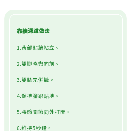
靠牆深蹲做法
1.背部貼牆站立。
2.雙腳略微向前。
3.雙膝先併攏。
4.保持腳跟貼地。
5.將髖關節向外打開。
6.維持5秒鐘。