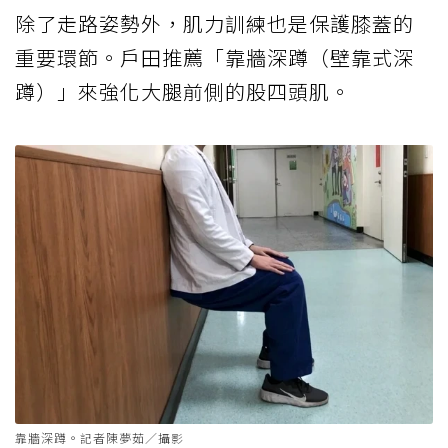
除了走路姿勢外，肌力訓練也是保護膝蓋的
重要環節。戶田推薦「靠牆深蹲（壁靠式深
蹲）」來強化大腿前側的股四頭肌。
靠牆深蹲。記者陳夢茹／攝影