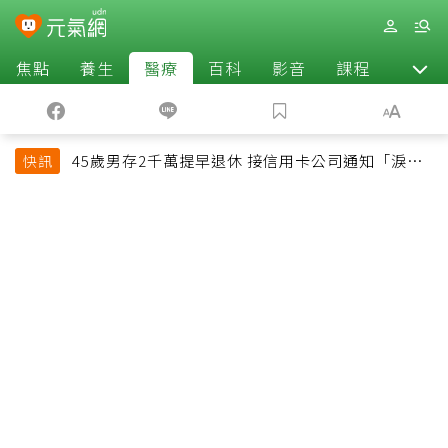
焦點
養生
醫療
百科
影音
課程
退休
45歲男存2千萬提早退休 接信用卡公司通知「淚回
快訊
職場」：有錢也碰壁