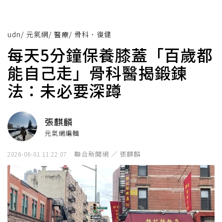
udn
/
元氣網
/
醫療
/
骨科．復健
每天5分鐘保養膝蓋「百歲都
能自己走」骨科醫揭鍛鍊
法：未必要深蹲
張麒麟
元氣網編輯
聯合新聞網 ／ 張麒麟
2026-06-01 11:22:07