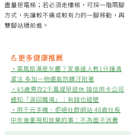
盡量搭電梯；若必須走樓梯，可採一階兩腳
方式，先讓較不痛或較有力的一腳移動，再
雙腳站穩前進。
💪更多健康推薦
‧電風扇滿是灰塵？家事達人教1分鐘清
潔法 多加一物還能防髒汙附著
‧45歲男存2千萬提早退休 接信用卡公司
通知「淚回職場」：有錢也碰壁
‧用千元手機、拒絕社群網站 48歲社長
中年後重視和放棄的事：不為面子消費