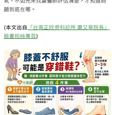
氣，不如先來找蕭醫師評估清楚，才知道問
題到底在哪。
(本文出自
「台南正欣骨科診所 蕭又寧院長」
臉書粉絲專頁
)