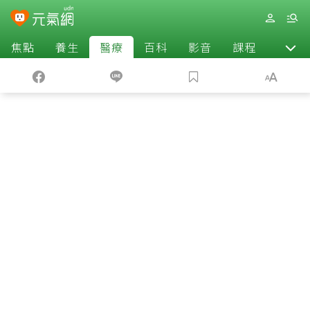
焦點
養生
醫療
百科
影音
課程
退休