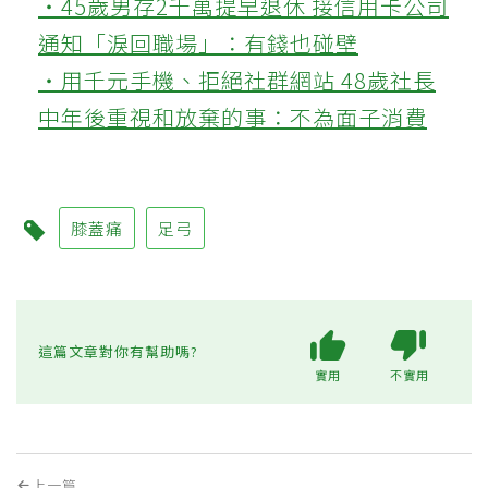
‧45歲男存2千萬提早退休 接信用卡公司
通知「淚回職場」：有錢也碰壁
‧用千元手機、拒絕社群網站 48歲社長
中年後重視和放棄的事：不為面子消費
膝蓋痛
足弓
這篇文章對你有幫助嗎?
實用
不實用
上一篇