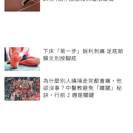
下床「第一步」銳利刺痛 足底筋
膜炎別按腳底
為什麼別人繞境走完都會痛，他
卻沒事？中醫教避免「鐵腿」秘
訣，行前 2 週是關鍵