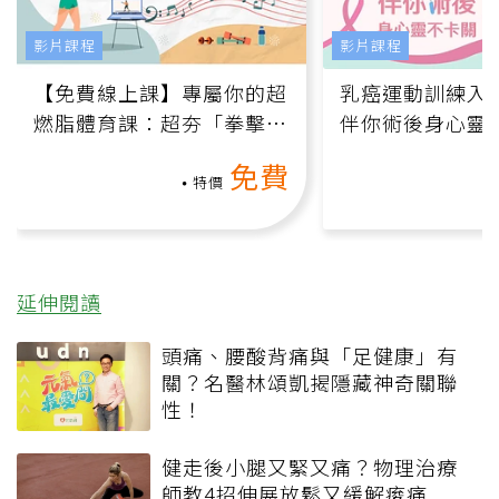
影片課程
影片課程
【免費線上課】專屬你的超
乳癌運動訓練入門
燃脂體育課：超夯「拳擊有
伴你術後身心靈
氧」高壓族在家釋放壓力無
上影音課）
免費
負擔
特價
延伸閱讀
頭痛、腰酸背痛與「足健康」有
關？名醫林頌凱揭隱藏神奇關聯
性！
健走後小腿又緊又痛？物理治療
師教4招伸展放鬆又緩解痠痛