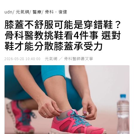
udn
/
元氣網
/
醫療
/
骨科．復健
膝蓋不舒服可能是穿錯鞋？
骨科醫教挑鞋看4件事 選對
鞋才能分散膝蓋承受力
元氣網 ／ 骨科醫師蕭又寧
2026-05-28 10:40:00