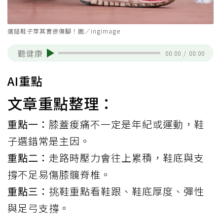
選錯鞋子穿其實很傷腳！圖／ingimage
聽健康
00:00
/
00:00
AI重點
文章重點整理：
重點一：
膝蓋痠痛不一定是年紀或運動，鞋
子選錯常是主因。
重點二：
走路時壓力會往上累積，鞋底與支
撐不足易傷膝髖脊椎。
重點三：
挑鞋重點看鞋跟、鞋底厚度、彈性
與足弓支撐。