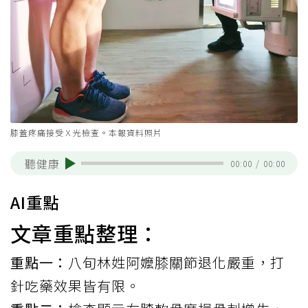
膝蓋疼痛接受Ｘ光檢查。本報資料照片
聽健康
00:00
/
00:00
AI重點
文章重點整理：
重點一：
八旬林姓阿嬤膝關節退化嚴重，打
針吃藥效果皆有限。