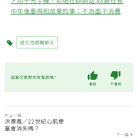
‧用千元手機、拒絕社群網站 48歲社長
中年後重視和放棄的事：不為面子消費
退化性膝關節炎
這篇文章對你有幫助嗎?
實用
不實用
上一篇
洪惠風／22世紀心肌梗
塞會消失嗎？
下一篇