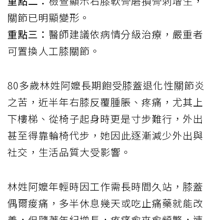
重點二：
檢查顯示右膝軟骨磨損骨刺增生，
關節已明顯變形。
重點三：
醫師建議依病情分級治療，嚴重者
可置換人工膝關節。
80多歲林姓阿嬤長期飽受膝蓋退化性關節炎
之苦，近半年右膝反覆腫脹、疼痛，尤其上
下樓梯、從椅子起身時更是寸步難行，外出
甚至得靠輪椅代步，她因此逐漸減少外出與
社交，生活品質大受影響。
林姓阿嬤年輕時因工作需長時間久站，膝蓋
偶爾痠痛，多半休息幾天或吃止痛藥就能改
善，但隨著年紀增長，疼痛愈來愈頻繁，連