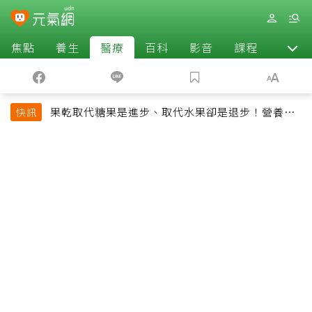
焦點
養生
醫療
百科
影音
課程
退休
果乾取代糖果是進步、取代水果卻是退步！營養師
快訊
揭果乾堅果常見健康陷阱