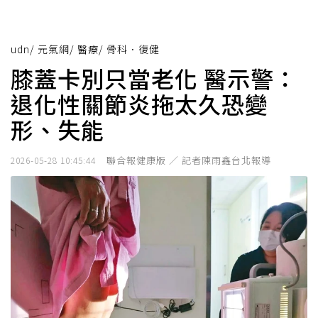
udn
/
元氣網
/
醫療
/
骨科．復健
膝蓋卡別只當老化 醫示警：
退化性關節炎拖太久恐變
形、失能
聯合報健康版 ／ 記者陳雨鑫台北報導
2026-05-28 10:45:44