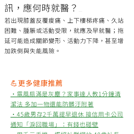
訊，應何時就醫？
若出現膝蓋反覆痠痛、上下樓梯疼痛、久站
困難、腫脹或活動受限，就應及早就醫；拖
延可能造成關節變形、活動力下降，甚至增
加跌倒與失能風險。
💪更多健康推薦
‧電風扇滿是灰塵？家事達人教1分鐘清
潔法 多加一物還能防髒汙附著
‧45歲男存2千萬提早退休 接信用卡公司
通知「淚回職場」：有錢也碰壁