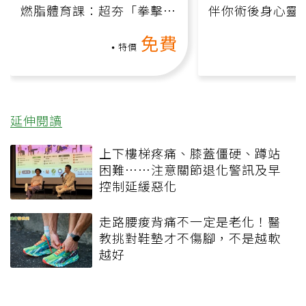
燃脂體育課：超夯「拳擊有
伴你術後身心靈
氧」高壓族在家釋放壓力無
上影音課）
免費
負擔
特價
延伸閱讀
上下樓梯疼痛、膝蓋僵硬、蹲站
困難……注意關節退化警訊及早
控制延緩惡化
走路腰痠背痛不一定是老化！醫
教挑對鞋墊才不傷腳，不是越軟
越好