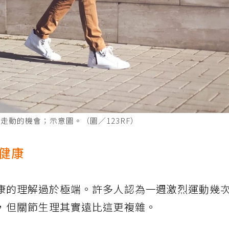
走動的機會；示意圖。（圖／123RF）
健康
康的理解過於極端。許多人認為一週激烈運動幾
，但關節生理其實遠比這更複雜。