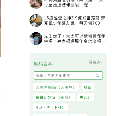
坪林獨居老翁離世無人知 13犬
守屋護遺體伴最後一程
15歲經營之神3.9億暴富落幕 麥
克風少年蘇友謙：每天領700元
過日子
先生走了，太太可以續領勞保年
金嗎？專家揭遺屬年金怎麼領，
看順位還要看資格
看更多
疾病百科
大腸直腸癌（大腸癌）
痔瘡
次
骨質疏鬆症（骨鬆）
失智症
B型肝炎（B肝）