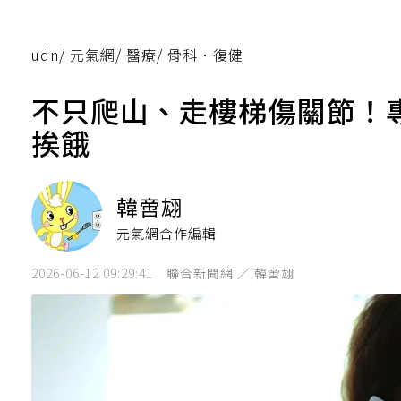
udn
/
元氣網
/
醫療
/
骨科．復健
不只爬山、走樓梯傷關節！
挨餓
韓啻翃
元氣網合作編輯
2026-06-12 09:29:41
聯合新聞網 ／ 韓啻翃