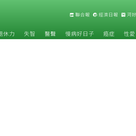
聯合報
經濟日報
河
退休力
失智
醫聲
慢病好日子
癌症
性愛