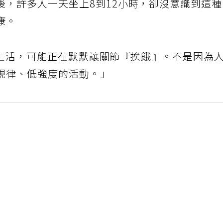
後，許多人一天坐上8到12小時，卻沒意識到這
康。
代辦公生活，可能正在默默讓關節『挨餓』。不是因為
規律、低強度的活動。」