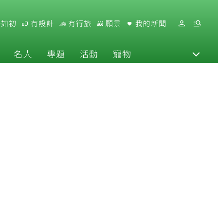
好如初
有設計
有行旅
願景
我的新聞
名人
專題
活動
寵物