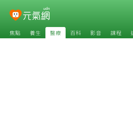
焦點
養生
醫療
百科
影音
課程