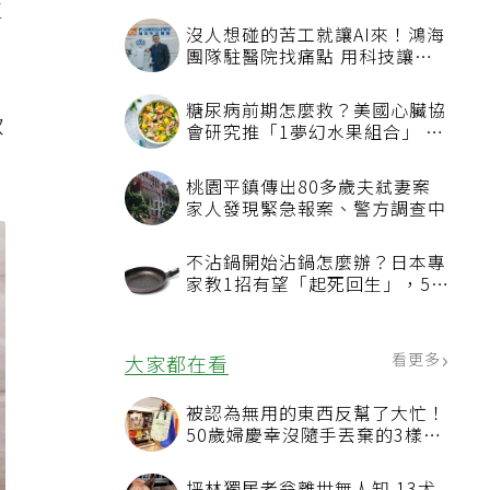
生
沒人想碰的苦工就讓AI來！鴻海
團隊駐醫院找痛點 用科技讓醫
療更有溫度
糖尿病前期怎麼救？美國心臟協
軟
會研究推「1夢幻水果組合」 酪
梨加它改善血管功能
桃園平鎮傳出80多歲夫弒妻案
家人發現緊急報案、警方調查中
不沾鍋開始沾鍋怎麼辦？日本專
家教1招有望「起死回生」，5情
況該換新
看更多
大家都在看
被認為無用的東西反幫了大忙！
50歲婦慶幸沒隨手丟棄的3樣物
品