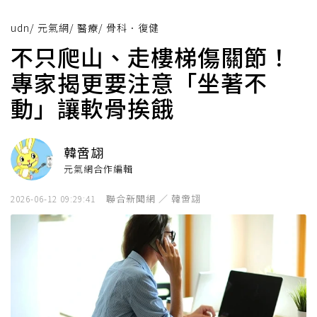
udn
/
元氣網
/
醫療
/
骨科．復健
不只爬山、走樓梯傷關節！
專家揭更要注意「坐著不
動」讓軟骨挨餓
韓啻翃
元氣網合作編輯
聯合新聞網 ／ 韓啻翃
2026-06-12 09:29:41