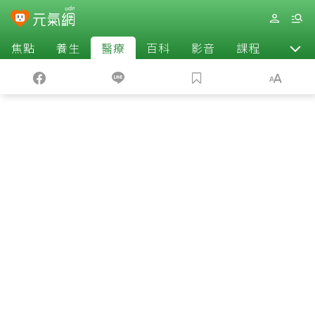
焦點
養生
醫療
百科
影音
課程
退休