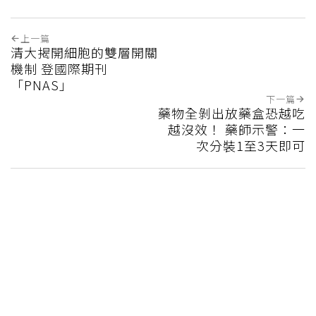
上一篇
清大揭開細胞的雙層開關
機制 登國際期刊
「PNAS」
下一篇
藥物全剝出放藥盒恐越吃
越沒效！ 藥師示警：一
次分裝1至3天即可