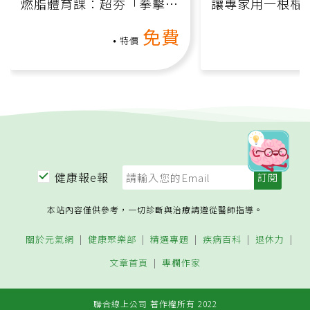
燃脂體育課：超夯「拳擊有
讓專家用一根棍
氧」高壓族在家釋放壓力無
何逆轉退化大腦
免費
負擔
課）
特價
健康報e報
本站內容僅供參考，一切診斷與治療請遵從醫師指導。
關於元氣網
健康聚樂部
精選專題
疾病百科
退休力
文章首頁
專欄作家
聯合線上公司 著作權所有 2022