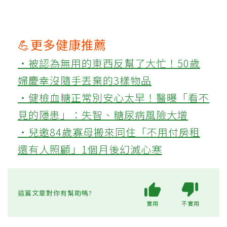
💪更多健康推薦
‧被認為無用的東西反幫了大忙！50歲
婦慶幸沒隨手丟棄的3樣物品
‧健檢血糖正常別安心太早！醫曝「看不
見的隱患」：失智、糖尿病風險大增
‧兒邀84歲寡母搬來同住「不用付房租
還有人照顧」1個月後幻滅心寒
這篇文章對你有幫助嗎?
實用
不實用