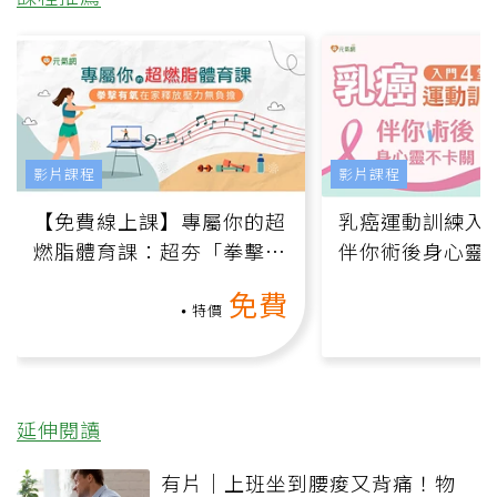
影片課程
影片課程
【免費線上課】專屬你的超
乳癌運動訓練入門
燃脂體育課：超夯「拳擊有
伴你術後身心靈
氧」高壓族在家釋放壓力無
上影音課）
免費
負擔
特價
延伸閱讀
有片｜上班坐到腰痠又背痛！物