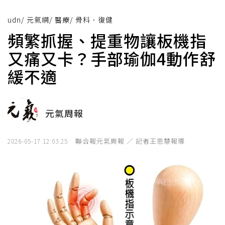
udn
/
元氣網
/
醫療
/
骨科．復健
頻繁抓握、提重物讓板機指
又痛又卡？手部瑜伽4動作舒
緩不適
元氣周報
聯合報元氣周報 ／ 記者王思慧報導
2026-05-17 12:03:25