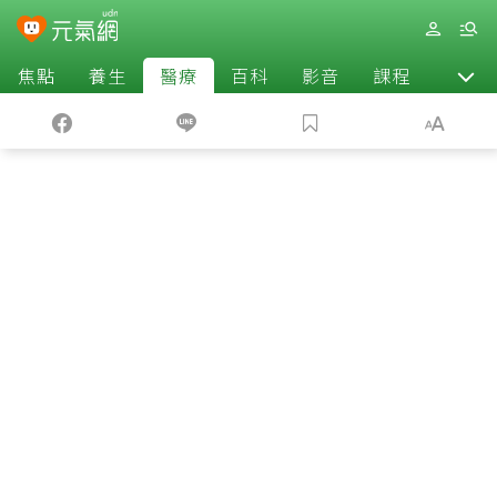
焦點
養生
醫療
百科
影音
課程
退休