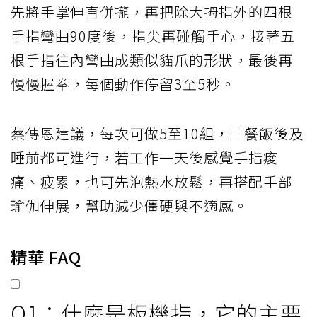
先將手掌伸直併攏，再把除大拇指外的四根
手指彎曲90度後，指尖再碰觸手心，接著五
根手指往內彎曲成類似貓爪的形狀，最後再
慢慢握拳，每個動作停留3至5秒。
蔡傳恩建議，每次可做5至10組，三餐飯後及
睡前都可進行，若工作一天後感覺手指痠
痛、疲累，也可先泡熱水放鬆，再搭配手部
瑜伽伸展，幫助減少僵硬與不適感。
精華 FAQ
Q1：什麼是板機指，它的主要