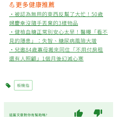
💪更多健康推薦
‧被認為無用的東西反幫了大忙！50歲
婦慶幸沒隨手丟棄的3樣物品
‧健檢血糖正常別安心太早！醫曝「看不
見的隱患」：失智、糖尿病風險大增
‧兒邀84歲寡母搬來同住「不用付房租
還有人照顧」1個月後幻滅心寒
板機指
這篇文章對你有幫助嗎?