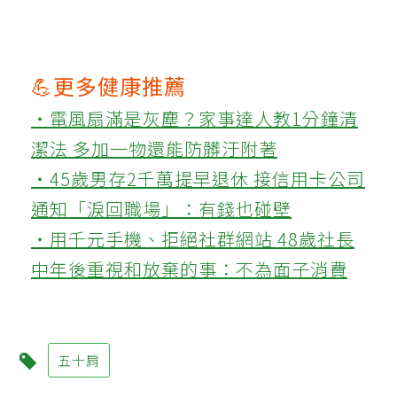
💪更多健康推薦
‧電風扇滿是灰塵？家事達人教1分鐘清
潔法 多加一物還能防髒汙附著
‧45歲男存2千萬提早退休 接信用卡公司
通知「淚回職場」：有錢也碰壁
‧用千元手機、拒絕社群網站 48歲社長
中年後重視和放棄的事：不為面子消費
五十肩