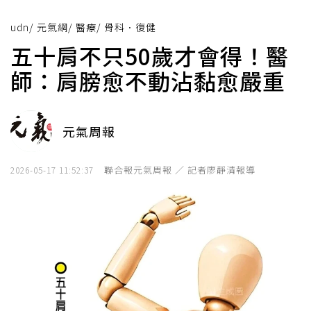
udn
/
元氣網
/
醫療
/
骨科．復健
五十肩不只50歲才會得！醫
師：肩膀愈不動沾黏愈嚴重
元氣周報
聯合報元氣周報 ／ 記者廖靜清報導
2026-05-17 11:52:37