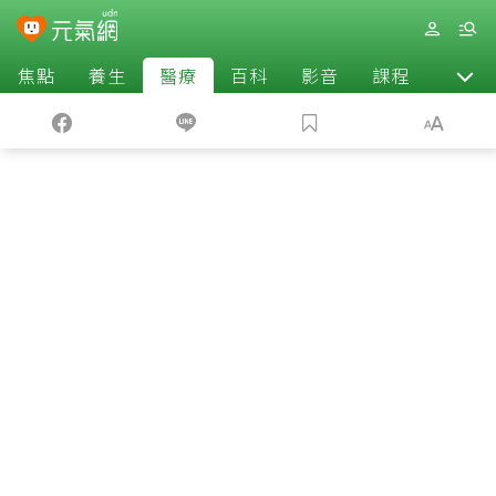
焦點
養生
醫療
百科
影音
課程
退休