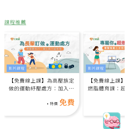
課程推薦
影片課程
影片課程
【免費線上課】為高壓族定
【免費線上課】
做的運動紓壓處方：加入行
燃脂體育課：超
動、增肌、互動元素，0基
氧」高壓族在家
免費
礎也能做！
負擔
特價