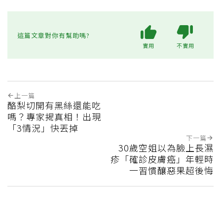
這篇文章對你有幫助嗎?
實用
不實用
上一篇
酪梨切開有黑絲還能吃
嗎？專家揭真相！出現
「3情況」快丟掉
下一篇
30歲空姐以為臉上長濕
疹「確診皮膚癌」年輕時
一習慣釀惡果超後悔