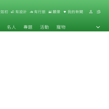
好如初
有設計
有行旅
願景
我的新聞
名人
專題
活動
寵物