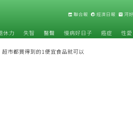
聯合報
經濟日報
河
退休力
失智
醫聲
慢病好日子
癌症
性愛
：超市都買得到的1便宜食品就可以