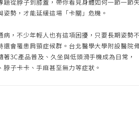
專題從脖子到膝蓋，帶你看見身體如何一節一節
與姿勢，才能延緩這場「卡關」危機。
通病，不少年輕人也有這項困擾，只要長期姿勢
時還會罹患肩頸症候群。台北醫學大學附設醫院
隨著3C產品普及、久坐與低頭滑手機成為日常，
、脖子卡卡、手麻甚至無力等症狀。