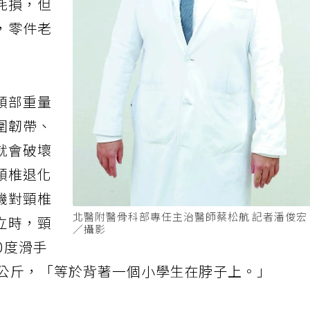
耗損，但
，零件老
頭部重量
圍韌帶、
就會破壞
頸椎退化
機對頸椎
北醫附醫骨科部專任主治醫師蔡松航 記者潘俊
立時，頸
／攝影
0度滑手
7公斤，「等於背著一個小學生在脖子上。」