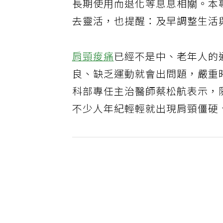
長期使用而退化等息息相關。本
去靈活，也提醒：及早調整生活
肩頸痠痛
已經不是中、老年人的
良、缺乏運動就會出問題，嚴重
科部專任主治醫師蔡松航表示，
不少人年紀輕輕就出現肩頸僵硬