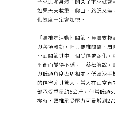
子來比喻身體：開久了本來就會
如果天天載重、爬山、路況又差
化速度一定會加快。
「頸椎是活動性關節，負責支撐
與各項轉動，但只要椎間盤、周
小面關節其中一個受傷或弱化，
平衡而變得不穩。」蔡松航說，
與低頭角度密切相關，低頭滑手
的傷害尤其驚人。當人在正常直
部承受重量約5公斤，但當低頭6
機時，頸椎承受壓力可暴增到2