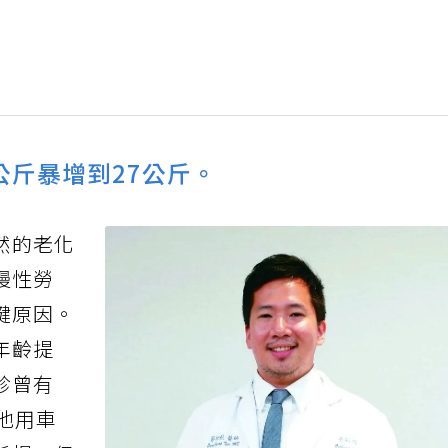
公斤暴增到27公斤。
然的老化
慢性勞
鍵原因。
年齡提
診曾有
他用車