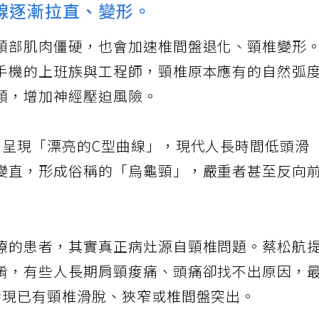
線逐漸拉直、變形。
頸部肌肉僵硬，也會加速椎間盤退化、頸椎變形
手機的上班族與工程師，頸椎原本應有的自然弧
傾，增加神經壓迫風險。
是呈現「漂亮的C型曲線」，現代人長時間低頭滑
變直，形成俗稱的「烏龜頸」，嚴重者甚至反向
療的患者，其實真正病灶源自頸椎問題。蔡松航
淆，有些人長期肩頸痠痛、頭痛卻找不出原因，
發現已有頸椎滑脫、狹窄或椎間盤突出。