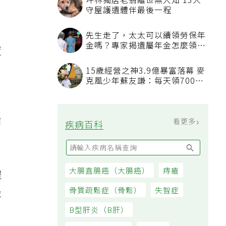
坪林獨居老翁離世無人知 13犬
守屋護遺體伴最後一程
。
先生走了，太太可以續領勞保年
金嗎？專家揭遺屬年金怎麼領，
度
看順位還要看資格
15歲經營之神3.9億暴富落幕 麥
克風少年蘇友謙：每天領700元
過日子
前
看更多
疾病百科
大腸直腸癌（大腸癌）
痔瘡
提
骨質疏鬆症（骨鬆）
失智症
最
B型肝炎（B肝）