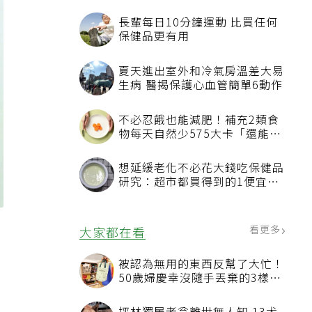
長輩每日10分鐘運動 比買任何
保健品更有用
夏天進出室外和冷氣房溫差大易
生病 醫揭保護心血管簡單6動作
不必忍餓也能減肥！補充2類食
物每天自然少575大卡「還能吃
飽飽的」
想延緩老化不必花大錢吃保健品
研究：超市都買得到的1便宜食
品就可以
宏
看更多
大家都在看
被認為無用的東西反幫了大忙！
50歲婦慶幸沒隨手丟棄的3樣物
品