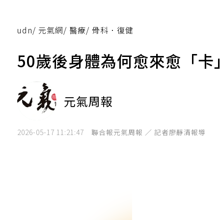
udn
/
元氣網
/
醫療
/
骨科．復健
50歲後身體為何愈來愈「卡
元氣周報
2026-05-17 11:21:47
聯合報元氣周報 ／ 記者廖靜清報導