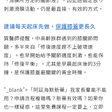
「滑膜所分泌的關節液」。因此透過足放り
刺激滑膜活動，仍是最直接、有效的方式。
建議每天起床先做，
保護膝蓋
更長久
巽醫師提醒，中高齡族群遇到的膝關節問
題，多半來自「修復速度趕不上破壞速
度」。愈早開始給予關節適度刺激，愈能保
持「修復平衡」。尤其是早晨起床後的3分
鐘，是保護膝蓋最關鍵的黃金時機。
"_blank">「阿茲海默新藥」我家長輩能不能
用？申請流程複雜嗎？新藥有效嗎？如果你
也一樣疑惑，這堂免費課程一定要上，立即