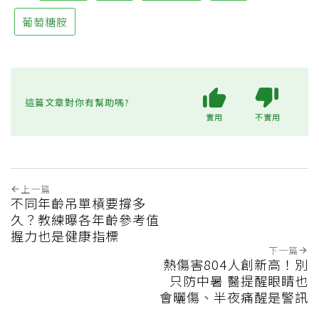
葡萄糖胺
這篇文章對你有幫助嗎?
實用
不實用
上一篇
不同年齡吊單槓要撐多
久？教練曝各年齡參考值
握力也是健康指標
下一篇
熱傷害804人創新高！別
只防中暑 醫提醒眼睛也
會曬傷、半夜痛醒是警訊