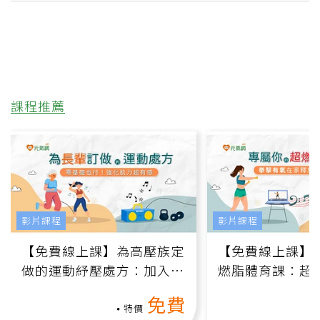
課程推薦
影片課程
影片課程
【免費線上課】為高壓族定
【免費線上課】
做的運動紓壓處方：加入行
燃脂體育課：超
動、增肌、互動元素，0基
氧」高壓族在家
免費
礎也能做！
負擔
特價