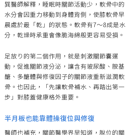
巽醫師解釋，睡眠時關節活動少，軟骨中的
水分會因重力移動到身體背側，使膝軟骨早
晨處於最「乾」的狀態。軟骨有7～8成是水
分，乾燥時承重會像脆海綿般更容易受損。
足放り的第二個作用，就是刺激關節囊運
動，促進關節液分泌，讓含有玻尿酸、胺基
醣、多醣體與修復因子的關節液重新滋潤軟
骨。也因此，「先讓軟骨補水、再踏出第一
步」對膝蓋健康格外重要。
半月板也能靠體操復位與修復
醫師也補充，關節醫學界早知道，脫位的關