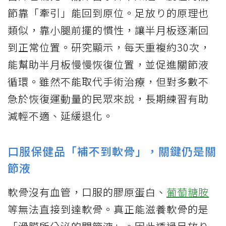
節靠「牽引」能回到原位。足放り的原理也
類似，靠小腿前擺的慣性，讓半月板逐漸回
到正常位置。研究顯示，每天重複約30次，
能幫助半月板慢慢恢復位置，並促進關節液
循環。雖然不能取代手術治療，但對多數不
急於恢復運動量的民眾來說，長期練習有助
減輕不適、延緩退化。
口服保健品「補不到軟骨」，關鍵仍是關
節液
軟骨沒有血管，口服的膠原蛋白、
葡萄糖胺
等無法直接到達軟骨。真正能滋養軟骨的是