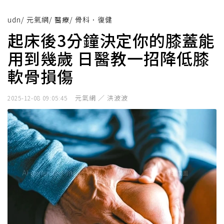
udn
/
元氣網
/
醫療
/
骨科．復健
起床後3分鐘決定你的膝蓋能
用到幾歲 日醫教一招降低膝
軟骨損傷
元氣網 ／ 洪波波
2025-12-08 09:05:45