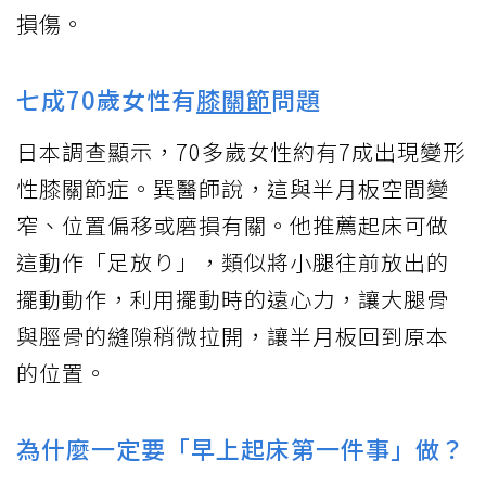
損傷。
七成70歲女性有
膝關節
問題
日本調查顯示，70多歲女性約有7成出現變形
性膝關節症。巽醫師說，這與半月板空間變
窄、位置偏移或磨損有關。他推薦起床可做
這動作「足放り」，類似將小腿往前放出的
擺動動作，利用擺動時的遠心力，讓大腿骨
與脛骨的縫隙稍微拉開，讓半月板回到原本
的位置。
為什麼一定要「早上起床第一件事」做？