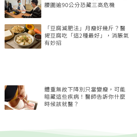
腰圍逾90公分恐藏三高危機
「豆腐減肥法」月瘦好幾斤？醫
揭豆腐吃「這2種最好」，消脹氣
有妙招
體重無故下降別只當變瘦，可能
暗藏這些疾病！醫師告訴你什麼
時候該就醫？