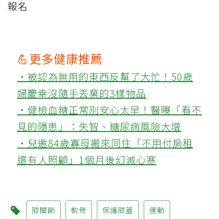
報名
💪更多健康推薦
‧被認為無用的東西反幫了大忙！50歲
婦慶幸沒隨手丟棄的3樣物品
‧健檢血糖正常別安心太早！醫曝「看不
見的隱患」：失智、糖尿病風險大增
‧兒邀84歲寡母搬來同住「不用付房租
還有人照顧」1個月後幻滅心寒
膝關節
軟骨
保護膝蓋
運動