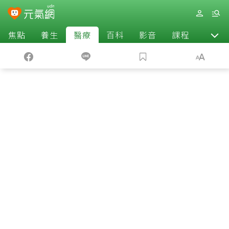
焦點
養生
醫療
百科
影音
課程
退休