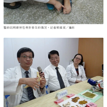
醫師說明疲勞性骨折發生的情況。記者蔡維斌／攝影