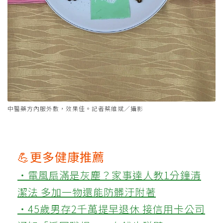
中醫藥方內服外敷，效果佳。記者蔡維斌／攝影
💪更多健康推薦
‧電風扇滿是灰塵？家事達人教1分鐘清
潔法 多加一物還能防髒汙附著
‧45歲男存2千萬提早退休 接信用卡公司