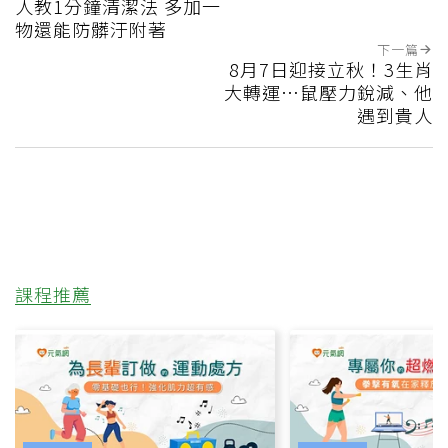
人教1分鐘清潔法 多加一
物還能防髒汙附著
下一篇
8月7日迎接立秋！3生肖
大轉運…鼠壓力銳減、他
遇到貴人
課程推薦