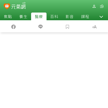
焦點
養生
醫療
百科
影音
課程
退休