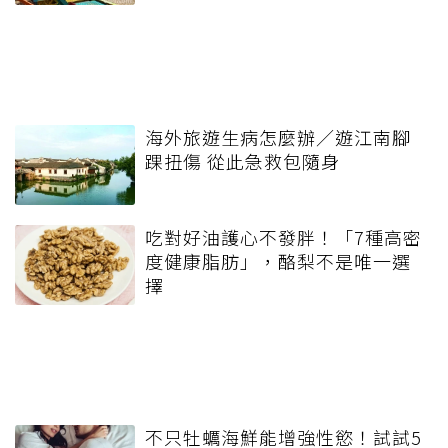
海外旅遊生病怎麼辦／遊江南腳
踝扭傷 從此急救包隨身
吃對好油護心不發胖！「7種高密
度健康脂肪」，酪梨不是唯一選
擇
不只牡蠣海鮮能增強性慾！試試5