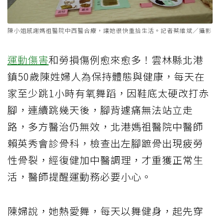
陳小姐感謝媽祖醫院中西醫合療，讓她很快重拾生活。記者蔡維斌／攝影
運動傷害
和勞損傷例愈來愈多！雲林縣北港
鎮50歲陳姓婦人為保持體態與健康，每天在
家至少跳1小時有氧舞蹈，因鞋底太硬改打赤
腳，連續跳幾天後，腳背遽痛無法站立走
路，多方醫治仍無效，北港媽祖醫院中醫師
賴英秀會診骨科，檢查出左腳蹠骨出現疲勞
性骨裂，經復健加中醫調理，才重獲正常生
活，醫師提醒運動務必要小心。
陳婦說，她熱愛舞，每天以舞健身，起先穿