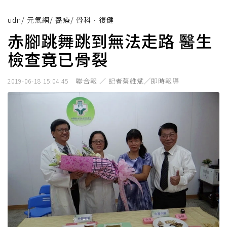
udn
/
元氣網
/
醫療
/
骨科．復健
赤腳跳舞跳到無法走路 醫生
檢查竟已骨裂
聯合報 ／ 記者蔡維斌╱即時報導
2019-06-18 15:04:45