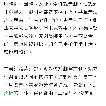
球鞋跳，因鞋底太硬，索性就赤腳，沒想到
才跳幾天，腳和背部就疼痛不堪，甚至無法
站立走路，生活全亂了套，更無法工作，她
四處尋求民俗療法但未見效果，才向媽祖醫
院中醫部求診，感謝醫師用心，中西醫合
併，讓她恢復很快，如今已重拾正常生活，
舞也可照跳。
中醫師賴英秀說，蹠骨位於腳掌前側，站立
時與腳跟共同承擔體重，運動時負荷更重，
一旦姿勢不當或過勞時會造成「骨裂」，是
骨折
的一種，得休養兩、三個月才能恢復。