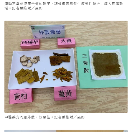
運動不當或沒穿合適的鞋子，蹠骨很容易發生疲勞性骨折，讓人疼痛難
堪。記者蔡維斌／攝影
中醫藥方內服外敷，效果佳。記者蔡維斌／攝影