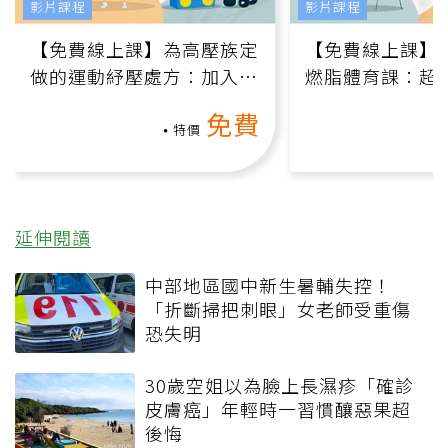
影片課程
影片課程
【免費線上課】為高壓族定
【免費線上課】
做的運動紓壓處方：加入行
燃脂體育課：超
動、增肌、互動元素，0基
氧」高壓族在家
免費
礎也能做！
負擔
特價
延伸閱讀
中部地區國中新生暑輔失控！
「折斷掃把刺眼」女老師受重傷
恐失明
30歲空姐以為臉上長濕疹「確診
皮膚癌」年輕時一習慣釀惡果超
後悔