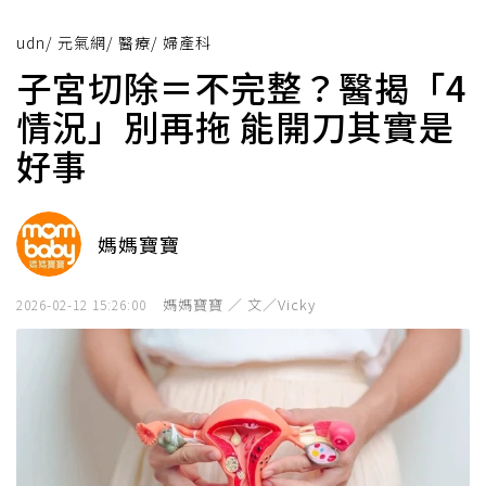
udn
/
元氣網
/
醫療
/
婦產科
子宮切除＝不完整？醫揭「4
情況」別再拖 能開刀其實是
好事
媽媽寶寶
媽媽寶寶 ／ 文／Vicky
2026-02-12 15:26:00