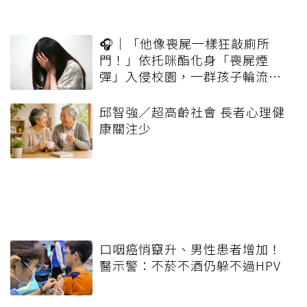
🎧｜「他像喪屍一樣狂敲廁所
門！」依托咪酯化身「喪屍煙
彈」入侵校園，一群孩子輪流吸
一口就上癮
邱智強／超高齡社會 長者心理健
康關注少
口咽癌悄竄升、男性患者增加！
醫示警：不菸不酒仍躲不過HPV