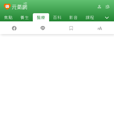
焦點
養生
醫療
百科
影音
課程
退休