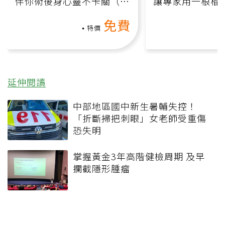
伴你術後身心靈不卡關（線
讓專家用一根棍
上影音課）
何逆轉退化大腦
免費
課）
特價
延伸閱讀
中部地區國中新生暑輔失控！
「折斷掃把刺眼」女老師受重傷
恐失明
掌握黃金3年高階健檢周期 及早
攔截隱形腫瘤