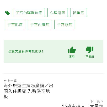
子宮內膜異位症
心理諮商
卵巢癌
子宮肌瘤
子宮內膜癌
子宮頸癌
這篇文章對你有幫助嗎?
實用
不實用
上一篇
海外旅遊生病怎麼辦／出
國入住飯店 先看浴室地
板
下一篇
55歲主持人「大量走