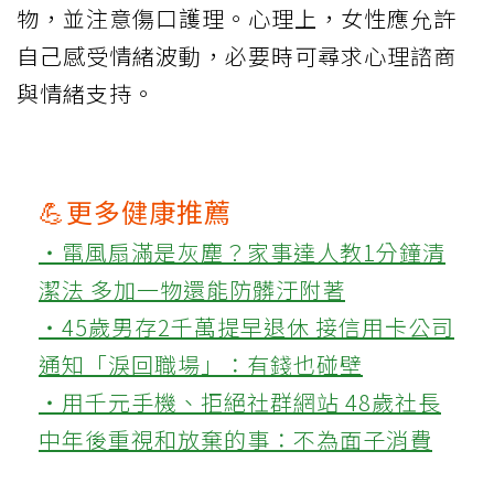
物，並注意傷口護理。心理上，女性應允許
自己感受情緒波動，必要時可尋求心理諮商
與情緒支持。
💪更多健康推薦
‧電風扇滿是灰塵？家事達人教1分鐘清
潔法 多加一物還能防髒汙附著
‧45歲男存2千萬提早退休 接信用卡公司
通知「淚回職場」：有錢也碰壁
‧用千元手機、拒絕社群網站 48歲社長
中年後重視和放棄的事：不為面子消費