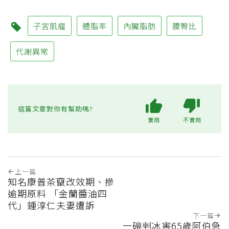
子宮肌瘤
體脂率
內臟脂肪
腰臀比
代謝異常
這篇文章對你有幫助嗎?
實用
不實用
上一篇
知名康普茶竄改效期、摻
逾期原料 「金蘭醬油四
代」鍾淳仁夫妻遭訴
下一篇
一碗剉冰害65歲阿伯急