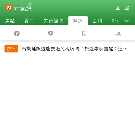
焦點
養生
失智論壇
醫療
百科
影音
飛機延誤還能去逛免稅店嗎？旅遊專家提醒：這個
快訊
時間最好別離開登機門