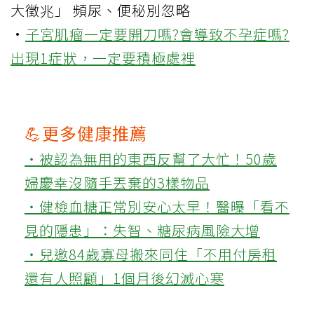
大徵兆」 頻尿、便秘別忽略
·
子宮肌瘤一定要開刀嗎?會導致不孕症嗎?
出現1症狀，一定要積極處裡
💪更多健康推薦
‧被認為無用的東西反幫了大忙！50歲
婦慶幸沒隨手丟棄的3樣物品
‧健檢血糖正常別安心太早！醫曝「看不
見的隱患」：失智、糖尿病風險大增
‧兒邀84歲寡母搬來同住「不用付房租
還有人照顧」1個月後幻滅心寒