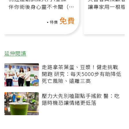
伴你術後身心靈不卡關（線
讓專家用一根棍
上影音課）
何逆轉退化大腦
免費
課）
特價
延伸閱讀
走路拿茶葉蛋、豆漿！健走挑戰
開跑 研究：每天5000步有助降低
死亡風險、遠離三高
壓力大先別嗑甜點手搖飲 醫：吃
錯時機恐讓情緒更低落