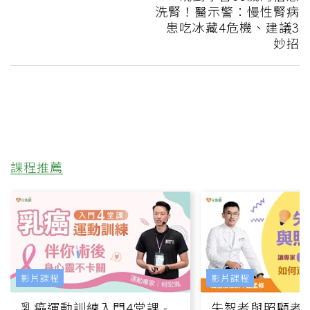
洗腎！醫示警：慢性腎病
患吃冰藏4危機、建議3
妙招
課程推薦
影片課程
影片課程
乳癌運動訓練入門4堂課 -
失智者與照顧者