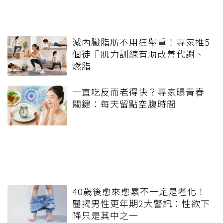
減內臟脂肪不用狂舉重！專家推5
個徒手肌力訓練有助改善代謝、
燃脂
一直吃反而老得快？專家曝青春
關鍵：每天留點空腹時間
40歲後愈來愈累不一定是老化！
醫揭男性更年期2大警訊：性欲下
降只是其中之一