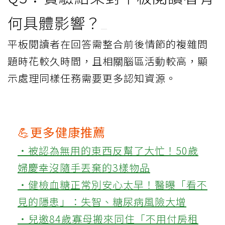
何具體影響？
平板閱讀者在回答需整合前後情節的複雜問
題時花較久時間，且相關腦區活動較高，顯
示處理同樣任務需要更多認知資源。
💪更多健康推薦
‧被認為無用的東西反幫了大忙！50歲
婦慶幸沒隨手丟棄的3樣物品
‧健檢血糖正常別安心太早！醫曝「看不
見的隱患」：失智、糖尿病風險大增
‧兒邀84歲寡母搬來同住「不用付房租