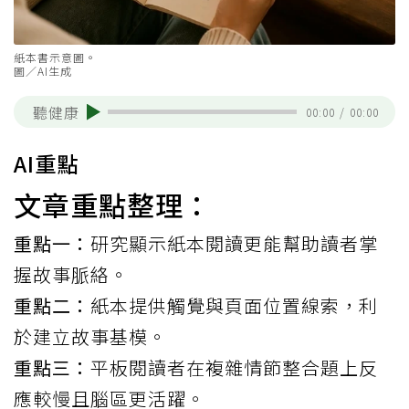
紙本書示意圖。
圖／AI生成
聽健康
00:00
/
00:00
AI重點
文章重點整理：
重點一：
研究顯示紙本閱讀更能幫助讀者掌
握故事脈絡。
重點二：
紙本提供觸覺與頁面位置線索，利
於建立故事基模。
重點三：
平板閱讀者在複雜情節整合題上反
應較慢且腦區更活躍。