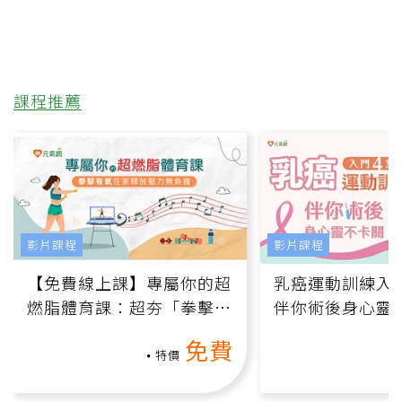
課程推薦
影片課程
影片課程
【免費線上課】專屬你的超
乳癌運動訓練入門
燃脂體育課：超夯「拳擊有
伴你術後身心靈
氧」高壓族在家釋放壓力無
上影音課）
免費
負擔
特價