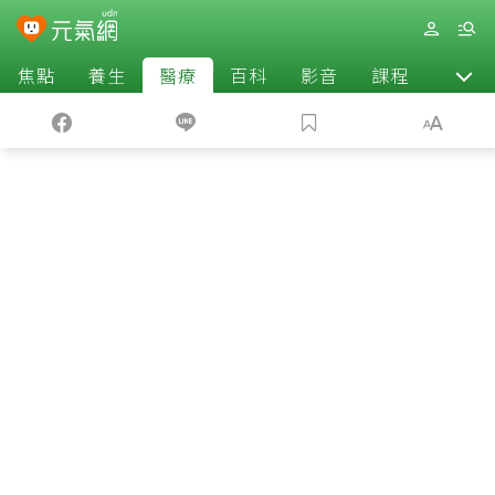
焦點
養生
醫療
百科
影音
課程
退休