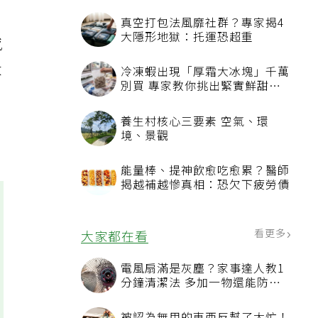
真空打包法風靡社群？專家揭4
大隱形地獄：托運恐超重
感
大
冷凍蝦出現「厚霜大冰塊」千萬
別買 專家教你挑出緊實鮮甜蝦
子
養生村核心三要素 空氣、環
境、景觀
能量棒、提神飲愈吃愈累？醫師
揭越補越慘真相：恐欠下疲勞債
看更多
大家都在看
電風扇滿是灰塵？家事達人教1
分鐘清潔法 多加一物還能防髒
汙附著