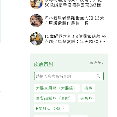
被認為無用的東西反幫了大忙！
50歲婦慶幸沒隨手丟棄的3樣物
品
坪林獨居老翁離世無人知 13犬
守屋護遺體伴最後一程
15歲經營之神3.9億暴富落幕 麥
克風少年蘇友謙：每天領700元
過日子
。
看更多
疾病百科
又
大腸直腸癌（大腸癌）
痔瘡
骨質疏鬆症（骨鬆）
失智症
B型肝炎（B肝）