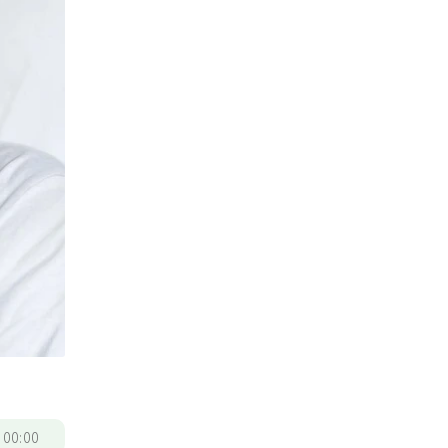
/
00:00