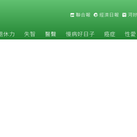
聯合報
經濟日報
河
退休力
失智
醫聲
慢病好日子
癌症
性愛