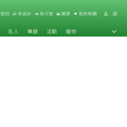
好如初
有設計
有行旅
願景
我的新聞
名人
專題
活動
寵物