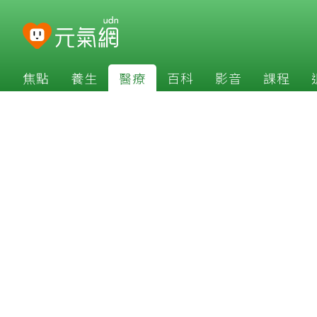
焦點
養生
醫療
百科
影音
課程