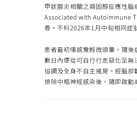
甲狀腺炎相關之類固醇反應性腦病變」（St
Associated with Autoim
善。不料2026年1月中旬相同
患者最初僅感覺輕微頭暈，隨後
數日內便從可自行行走惡化至無
協調及全身不自主搖晃。經腦部
排除中樞神經感染後，隨即啟動