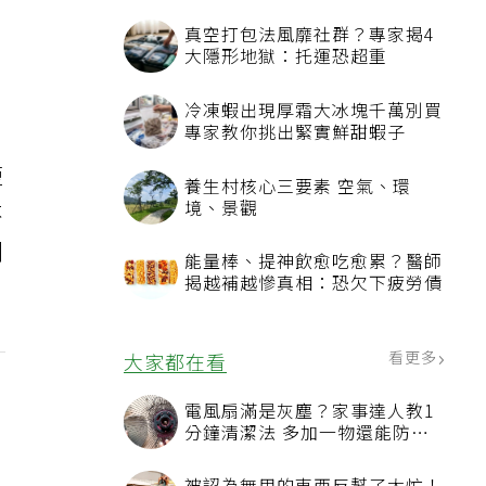
真空打包法風靡社群？專家揭4
大隱形地獄：托運恐超重
冷凍蝦出現厚霜大冰塊千萬別買
專家教你挑出緊實鮮甜蝦子
短
養生村核心三要素 空氣、環
境、景觀
不
刺
能量棒、提神飲愈吃愈累？醫師
揭越補越慘真相：恐欠下疲勞債
看更多
大家都在看
電風扇滿是灰塵？家事達人教1
分鐘清潔法 多加一物還能防髒
汙附著