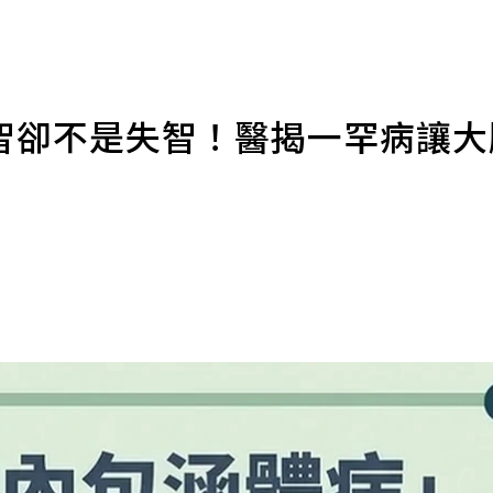
智卻不是失智！醫揭一罕病讓