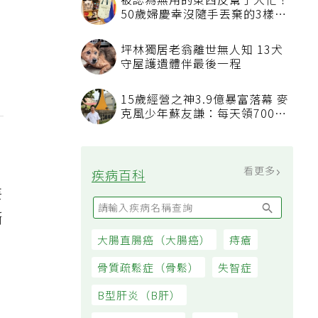
被認為無用的東西反幫了大忙！
50歲婦慶幸沒隨手丟棄的3樣物
品
坪林獨居老翁離世無人知 13犬
守屋護遺體伴最後一程
15歲經營之神3.9億暴富落幕 麥
克風少年蘇友謙：每天領700元
過日子
看更多
疾病百科
妄
漸
大腸直腸癌（大腸癌）
痔瘡
骨質疏鬆症（骨鬆）
失智症
觀
B型肝炎（B肝）