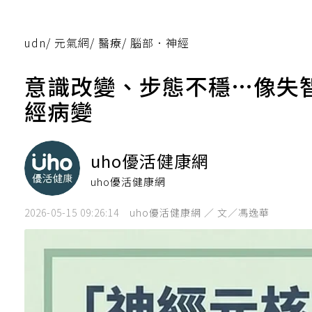
udn
/
元氣網
/
醫療
/
腦部．神經
意識改變、步態不穩…像失
經病變
uho優活健康網
uho優活健康網
2026-05-15 09:26:14
uho優活健康網 ／ 文／馮逸華