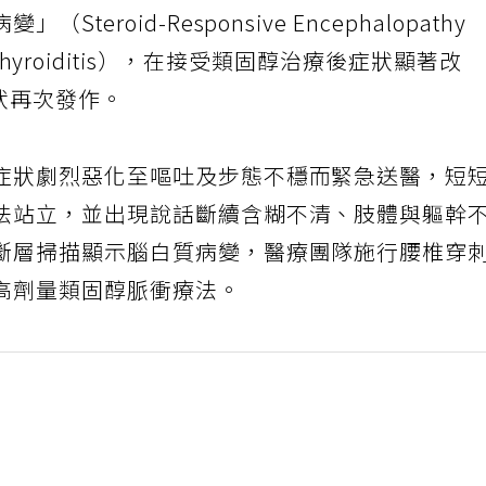
eroid-Responsive Encephalopathy
mune Thyroiditis），在接受類固醇治療後症狀顯著改
症狀再次發作。
症狀劇烈惡化至嘔吐及步態不穩而緊急送醫，短
法站立，並出現說話斷續含糊不清、肢體與軀幹
斷層掃描顯示腦白質病變，醫療團隊施行腰椎穿
高劑量類固醇脈衝療法。