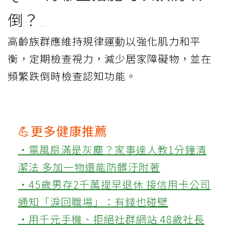
倒？
高齡族群應維持規律運動以強化肌力和平
衡，定期檢查視力，減少居家障礙物，並在
頻繁跌倒時檢查認知功能。
💪更多健康推薦
‧電風扇滿是灰塵？家事達人教1分鐘清
潔法 多加一物還能防髒汙附著
‧45歲男存2千萬提早退休 接信用卡公司
通知「淚回職場」：有錢也碰壁
‧用千元手機、拒絕社群網站 48歲社長