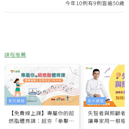
今年10例有9例皆逾50歲
課程推薦
影片課程
影片課程
【免費線上課】專屬你的超
失智者與照顧者
燃脂體育課：超夯「拳擊有
讓專家用一根棍
氧」高壓族在家釋放壓力無
何逆轉退化大腦