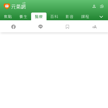
焦點
養生
醫療
百科
影音
課程
退休