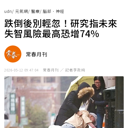
udn
/
元氣網
/
醫療
/
腦部．神經
跌倒後別輕忽！研究指未來
失智風險最高恐增74%
常春月刊
常春月刊 ／ 記者李政純
2026-05-12 09:47:04