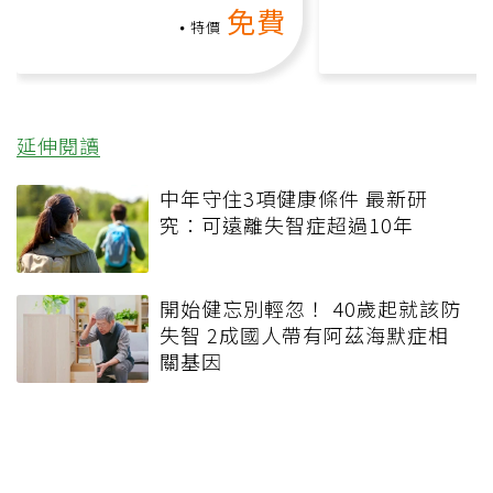
免費
負擔
課）
特價
延伸閱讀
中年守住3項健康條件 最新研
究：可遠離失智症超過10年
開始健忘別輕忽！ 40歲起就該防
失智 2成國人帶有阿茲海默症相
關基因