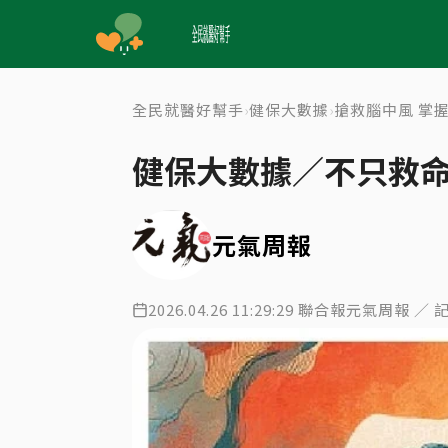
全民就醫好幫手
健保大數據
搶救腦中風 掌
›
›
健保大數據／不只救命
元氣周報
2026.04.26 11:29:29 聯合報元氣周報