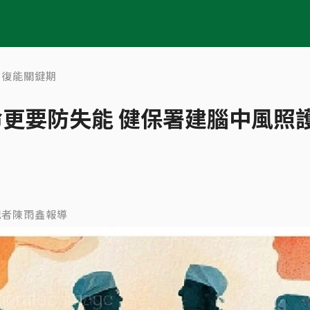
握復能關鍵期
更要防失能 健保署建腦中風照
 ／ 記者陳雨鑫報導