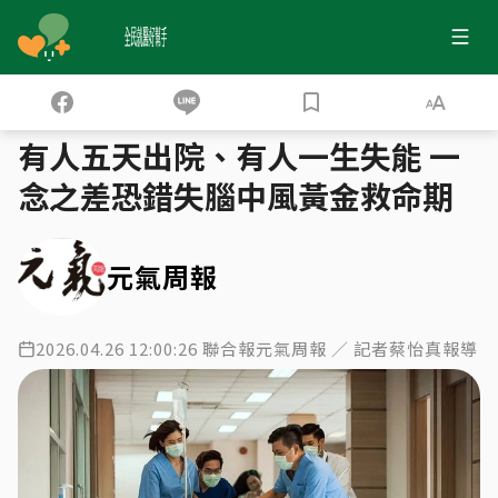
全民就醫好幫手
健保大數據
搶救腦中風 掌握復能關鍵期
›
›
有人五天出院、有人一生失能 一
念之差恐錯失腦中風黃金救命期
元氣周報
2026.04.26 12:00:26 聯合報元氣周報 ／ 記者蔡怡真報導