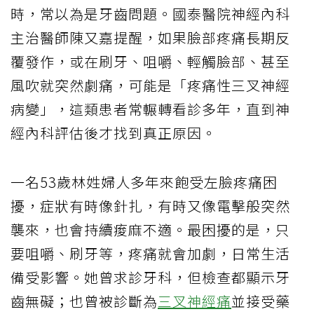
時，常以為是牙齒問題。國泰醫院神經內科
主治醫師陳又嘉提醒，如果臉部疼痛長期反
覆發作，或在刷牙、咀嚼、輕觸臉部、甚至
風吹就突然劇痛，可能是「疼痛性三叉神經
病變」，這類患者常輾轉看診多年，直到神
經內科評估後才找到真正原因。
一名53歲林姓婦人多年來飽受左臉疼痛困
擾，症狀有時像針扎，有時又像電擊般突然
襲來，也會持續痠麻不適。最困擾的是，只
要咀嚼、刷牙等，疼痛就會加劇，日常生活
備受影響。她曾求診牙科，但檢查都顯示牙
齒無礙；也曾被診斷為
三叉神經痛
並接受藥