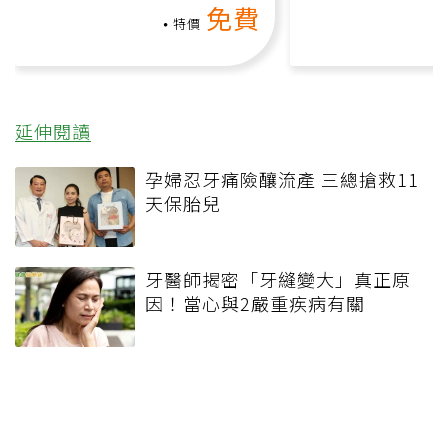
免費
礎也能做！
負擔
特價
延伸閱讀
孕婦忍牙痛險釀流產 三總搶救11
天保胎兒
牙醫師揭密「牙縫變大」真正原
因！當心與2嚴重疾病有關