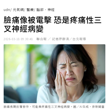
udn
/
元氣網
/
醫療
/
腦部．神經
臉痛像被電擊 恐是疼痛性三
叉神經病變
聯合報 ／ 記者廖靜清／台北報導
2026-03-18 09:30:48
臉痛長期反覆發作，可能是疼痛性三叉神經病變。圖／AI生成，非新聞當