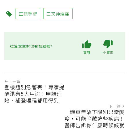
正顎手術
三叉神經痛
這篇文章對你有幫助嗎?
實用
不實用
上一篇
登機證別急著丟！專家提
醒還有5大用途：申請理
賠、補登哩程都用得到
下一篇
體重無故下降別只當變
瘦，可能暗藏這些疾病！
醫師告訴你什麼時候該就