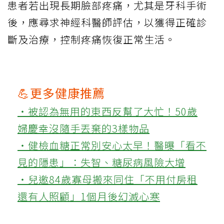
患者若出現長期臉部疼痛，尤其是牙科手術
後，應尋求神經科醫師評估，以獲得正確診
斷及治療，控制疼痛恢復正常生活。
💪更多健康推薦
‧被認為無用的東西反幫了大忙！50歲
婦慶幸沒隨手丟棄的3樣物品
‧健檢血糖正常別安心太早！醫曝「看不
見的隱患」：失智、糖尿病風險大增
‧兒邀84歲寡母搬來同住「不用付房租
還有人照顧」1個月後幻滅心寒