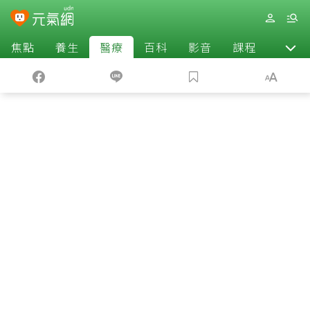
焦點
養生
醫療
百科
影音
課程
退休