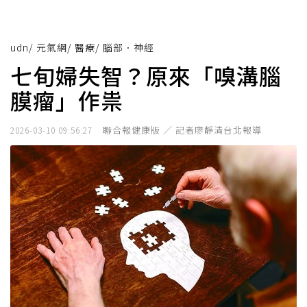
udn
/
元氣網
/
醫療
/
腦部．神經
七旬婦失智？原來「嗅溝腦
膜瘤」作祟
聯合報健康版 ／ 記者廖靜清台北報導
2026-03-10 09:56:27