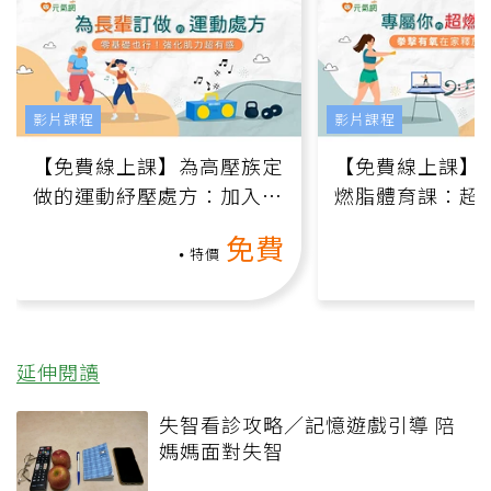
影片課程
影片課程
【免費線上課】為高壓族定
【免費線上課】
做的運動紓壓處方：加入行
燃脂體育課：超
動、增肌、互動元素，0基
氧」高壓族在家
免費
礎也能做！
負擔
特價
延伸閱讀
失智看診攻略／記憶遊戲引導 陪
媽媽面對失智