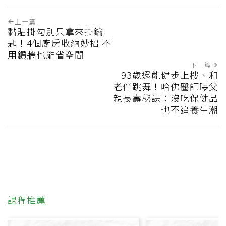
上一篇
黏貼掛勾別只拿來掛鑰
匙！4個廚房收納妙招 不
用鑽牆也能省空間
下一篇
93歲還能健步上樓、和
老伴跳舞！哈佛醫師曝父
親長壽秘訣：沒吃保健品
也不追養生潮
課程推薦