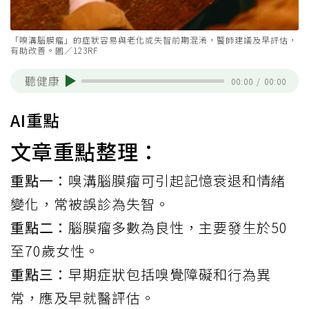
「嗅溝腦膜瘤」的症狀容易與老化或失智前期混淆，醫師建議及早評估，
有助改善。圖／123RF
聽健康
00:00
/
00:00
AI重點
文章重點整理：
重點一：
嗅溝腦膜瘤可引起記憶衰退和情緒
變化，常被誤診為失智。
重點二：
腦膜瘤多數為良性，主要發生於50
至70歲女性。
重點三：
早期症狀包括嗅覺障礙和行為異
常，應及早就醫評估。