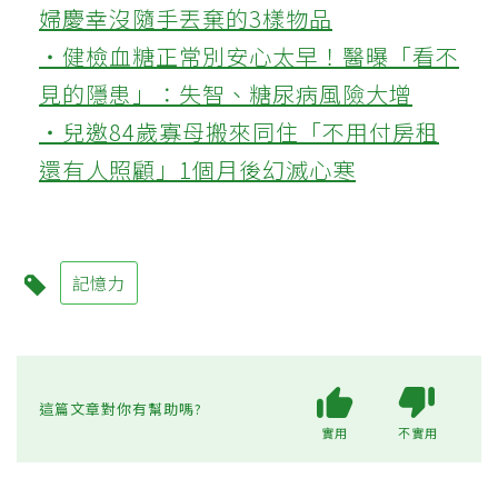
婦慶幸沒隨手丟棄的3樣物品
‧健檢血糖正常別安心太早！醫曝「看不
見的隱患」：失智、糖尿病風險大增
‧兒邀84歲寡母搬來同住「不用付房租
還有人照顧」1個月後幻滅心寒
記憶力
這篇文章對你有幫助嗎?
實用
不實用