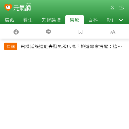
焦點
養生
失智論壇
醫療
百科
影音
飛機延誤還能去逛免稅店嗎？旅遊專家提醒：這個
快訊
時間最好別離開登機門