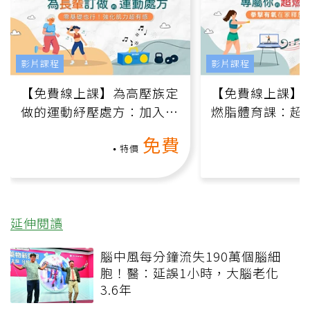
影片課程
影片課程
【免費線上課】為高壓族定
【免費線上課】
做的運動紓壓處方：加入行
燃脂體育課：超
動、增肌、互動元素，0基
氧」高壓族在家
免費
礎也能做！
負擔
特價
延伸閱讀
腦中風每分鐘流失190萬個腦細
胞！醫：延誤1小時，大腦老化
3.6年