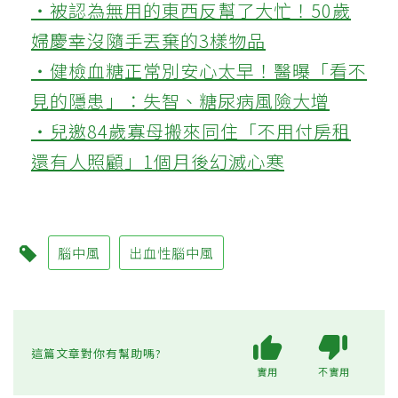
‧被認為無用的東西反幫了大忙！50歲
婦慶幸沒隨手丟棄的3樣物品
‧健檢血糖正常別安心太早！醫曝「看不
見的隱患」：失智、糖尿病風險大增
‧兒邀84歲寡母搬來同住「不用付房租
還有人照顧」1個月後幻滅心寒
腦中風
出血性腦中風
這篇文章對你有幫助嗎?
實用
不實用