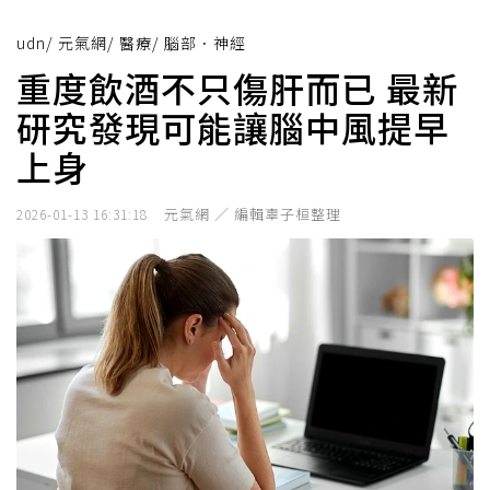
udn
/
元氣網
/
醫療
/
腦部．神經
重度飲酒不只傷肝而已 最新
研究發現可能讓腦中風提早
上身
元氣網 ／ 編輯辜子桓整理
2026-01-13 16:31:18