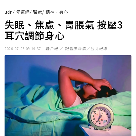
udn
/
元氣網
/
醫療
/
精神．身心
失眠、焦慮、胃脹氣 按壓3
耳穴調節身心
聯合報 ／ 記者廖靜清／台北報導
2026-07-06 09:19:37