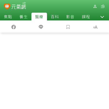
焦點
養生
醫療
百科
影音
課程
退休