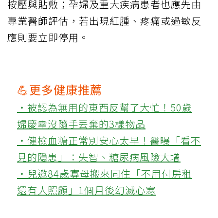
按壓與貼敷；孕婦及重大疾病患者也應先由
專業醫師評估，若出現紅腫、疼痛或過敏反
應則要立即停用。
💪更多健康推薦
‧被認為無用的東西反幫了大忙！50歲
婦慶幸沒隨手丟棄的3樣物品
‧健檢血糖正常別安心太早！醫曝「看不
見的隱患」：失智、糖尿病風險大增
‧兒邀84歲寡母搬來同住「不用付房租
還有人照顧」1個月後幻滅心寒