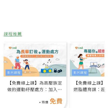
課程推薦
影片課程
影片課程
【免費線上課】為高壓族定
【免費線上課】
做的運動紓壓處方：加入行
燃脂體育課：超
動、增肌、互動元素，0基
氧」高壓族在家
免費
礎也能做！
負擔
特價