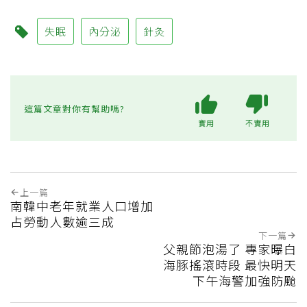
失眠
內分泌
針灸
這篇文章對你有幫助嗎?
實用
不實用
上一篇
南韓中老年就業人口增加
占勞動人數逾三成
下一篇
父親節泡湯了 專家曝白
海豚搖滾時段 最快明天
下午海警加強防颱