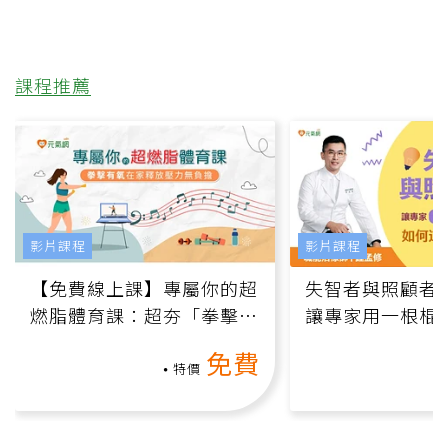
課程推薦
影片課程
影片課程
【免費線上課】專屬你的超
失智者與照顧者
燃脂體育課：超夯「拳擊有
讓專家用一根棍
氧」高壓族在家釋放壓力無
何逆轉退化大腦
免費
負擔
課）
特價