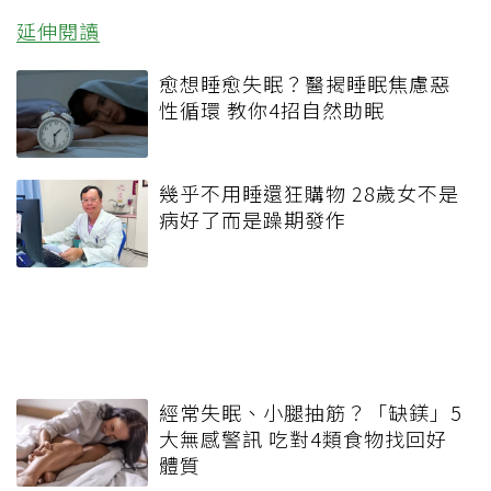
延伸閱讀
愈想睡愈失眠？醫揭睡眠焦慮惡
性循環 教你4招自然助眠
幾乎不用睡還狂購物 28歲女不是
病好了而是躁期發作
經常失眠、小腿抽筋？「缺鎂」5
大無感警訊 吃對4類食物找回好
體質