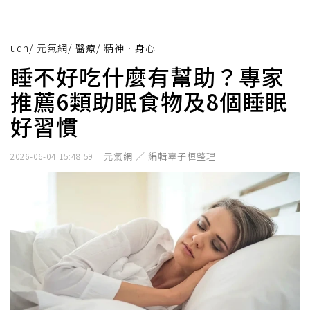
udn
/
元氣網
/
醫療
/
精神．身心
睡不好吃什麼有幫助？專家
推薦6類助眠食物及8個睡眠
好習慣
元氣網 ／ 編輯辜子桓整理
2026-06-04 15:48:59