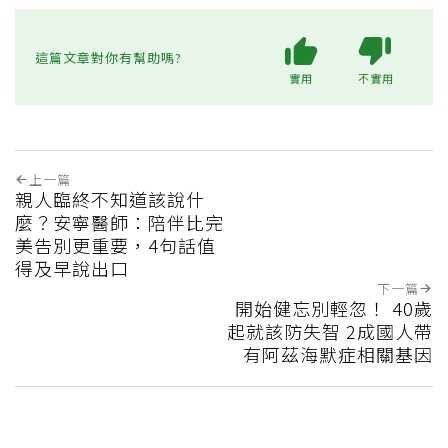
這篇文章對你有幫助嗎?
實用
不實用
上一篇
親人臨終不知道該說什
麼？安寧醫師：陪伴比完
美告別更重要，4句話值
得及早說出口
下一篇
開始健忘別輕忽！ 40歲
起就該防失智 2成國人帶
有阿茲海默症相關基因