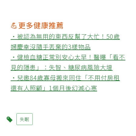
💪更多健康推薦
‧被認為無用的東西反幫了大忙！50歲
婦慶幸沒隨手丟棄的3樣物品
‧健檢血糖正常別安心太早！醫曝「看不
見的隱患」：失智、糖尿病風險大增
‧兒邀84歲寡母搬來同住「不用付房租
還有人照顧」1個月後幻滅心寒
失眠