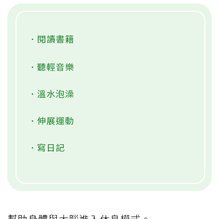
．閱讀書籍
．聽輕音樂
．溫水泡澡
．伸展運動
．寫日記
幫助身體與大腦進入休息模式。