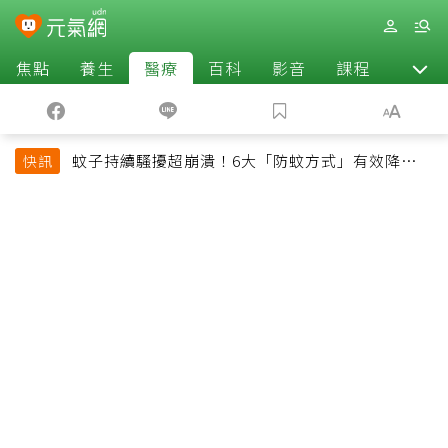
焦點
養生
醫療
百科
影音
課程
退休
蚊子持續騷擾超崩潰！6大「防蚊方式」有效降低被
快訊
叮機率