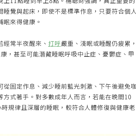
晚上11點睡到早上8點。楊聰財強調，真正重要
間睡覺與起床，即使不是標準作息，只要符合個
補眠來得健康。
若經常半夜醒來、
打呼
嚴重、淺眠或睡醒仍疲累
健康，甚至可能潛藏睡眠呼吸中止症、憂鬱症、甲
可從固定作息、減少睡前藍光刺激、下午後避免
等方式著手。對多數成年人而言，若能在晚間10
7小時規律且深層的睡眠，較符合人體修復與健康