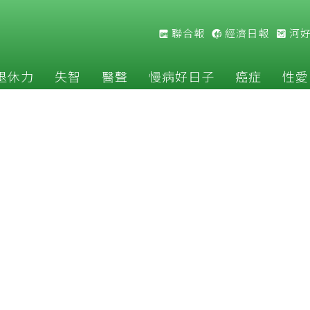
聯合報
經濟日報
河
退休力
失智
醫聲
慢病好日子
癌症
性愛