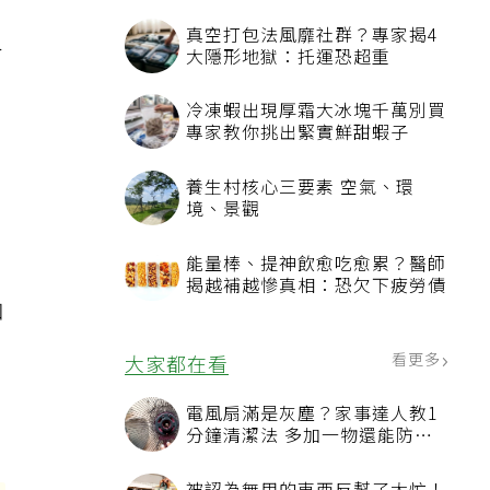
的
真空打包法風靡社群？專家揭4
人
大隱形地獄：托運恐超重
冷凍蝦出現厚霜大冰塊千萬別買
專家教你挑出緊實鮮甜蝦子
，
養生村核心三要素 空氣、環
境、景觀
能量棒、提神飲愈吃愈累？醫師
揭越補越慘真相：恐欠下疲勞債
咖
看更多
大家都在看
老
電風扇滿是灰塵？家事達人教1
分鐘清潔法 多加一物還能防髒
汙附著