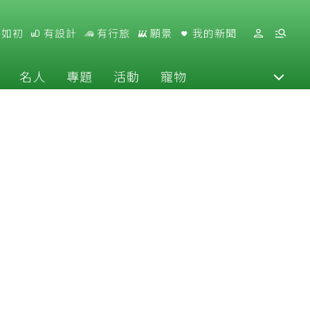
好如初
有設計
有行旅
願景
我的新聞
名人
專題
活動
寵物