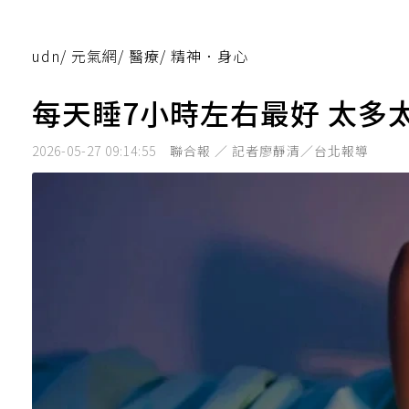
udn
/
元氣網
/
醫療
/
精神．身心
每天睡7小時左右最好 太多
2026-05-27 09:14:55
聯合報 ／ 記者廖靜清／台北報導