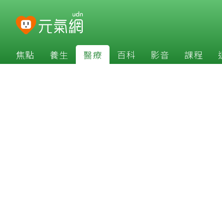
焦點
養生
醫療
百科
影音
課程