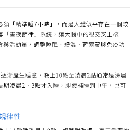
必須「精準睡7小時」，而是人體似乎存在一個較
套「晝夜節律」系統，讓大腦中的視交叉上核
飲食與活動量，調整睡眠、體溫、荷爾蒙與免疫功
逐漸產生睡意，晚上10點至凌晨2點通常是深層
長期凌晨2、3點才入睡，即使補睡到中午，也可
規律性