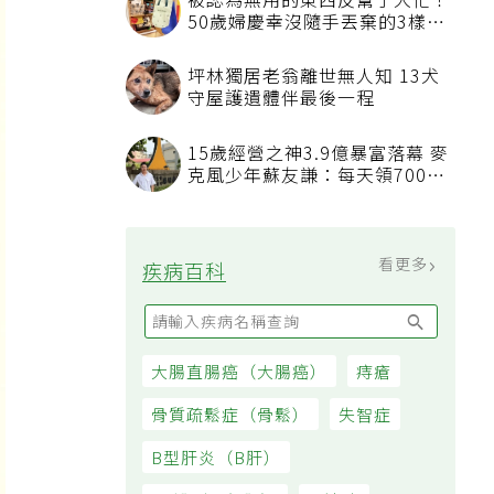
被認為無用的東西反幫了大忙！
50歲婦慶幸沒隨手丟棄的3樣物
品
坪林獨居老翁離世無人知 13犬
守屋護遺體伴最後一程
15歲經營之神3.9億暴富落幕 麥
克風少年蘇友謙：每天領700元
過日子
看更多
疾病百科
大腸直腸癌（大腸癌）
痔瘡
骨質疏鬆症（骨鬆）
失智症
B型肝炎（B肝）