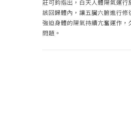
莊可鈞指出，白天人體陽氣運行
該回歸體內，讓五臟六腑進行修
強迫身體的陽氣持續亢奮運作，
問題。