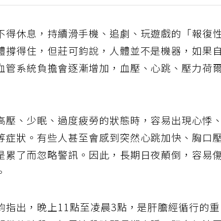
不得休息，持續滑手機、追劇、玩遊戲的「報復
體撐得住，但莊可鈞說，人體並不是機器，如果
血管系統負擔會逐漸增加，血壓、心跳、壓力荷
高壓、少眠、過度疲勞的狀態時，容易出現心悸
等症狀。有些人甚至會感到突然心跳加快、胸口
是累了而忽略警訊。因此，長期日夜顛倒，容易
。
鈞指出，晚上11點至凌晨3點，是肝膽經循行的