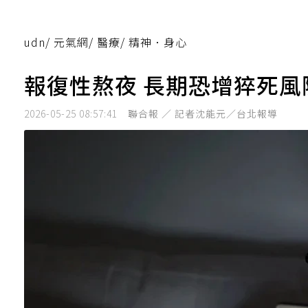
udn
/
元氣網
/
醫療
/
精神．身心
報復性熬夜 長期恐增猝死風
2026-05-25 08:57:41
聯合報 ／ 記者沈能元／台北報導