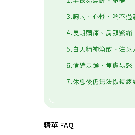
2.半夜易驚醒、多夢
3.胸悶、心悸、喘不過
4.長期頭痛、肩頸緊
5.白天精神渙散、注意
6.情緒暴躁、焦慮易怒
7.休息後仍無法恢復疲
精華 FAQ