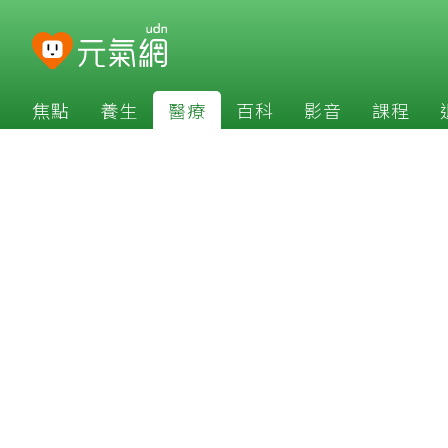
焦點
養生
醫療
百科
影音
課程