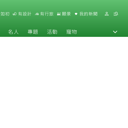
好如初
有設計
有行旅
願景
我的新聞
名人
專題
活動
寵物