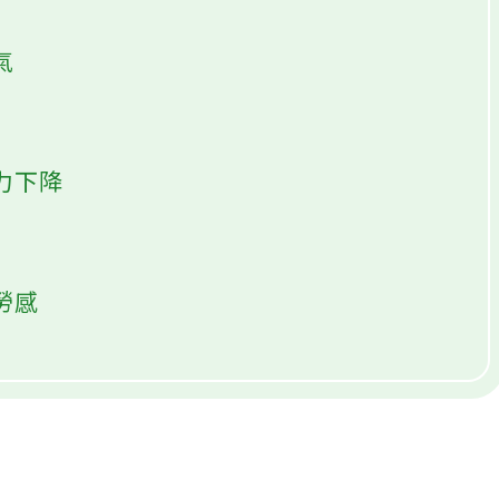
氣
繃
力下降
勞感