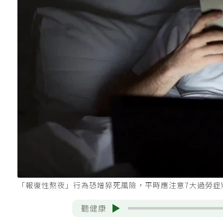
「報復性熬夜」行為恐增猝死風險，平時應注意7大過勞症狀
聽健康