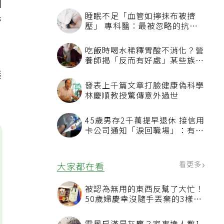
回
睡眠不足「血管如擰抹布被擠
管
壓」 專科醫：最被忽略的抗老
方法
吃飯時喝水稀釋胃酸不消化？營
養師揭「反而有好處」某些族群
才要禁
透
發表上千篇文章打臉健康偽科學
林慶順教授驚傳意外過世
45歲男存2千萬提早退休 接信用
卡公司通知「淚回職場」：有錢
也碰壁
看更多
大家都在看
被認為無用的東西反幫了大忙！
50歲婦慶幸沒隨手丟棄的3樣物
品