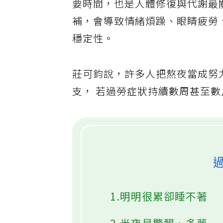
要時間，也是人體修復與代謝最
補，會導致情緒煩躁、眼睛疲勞
穩定性。
莊可鈞說，許多人把熬夜當成努
支， 若過勞症狀持續數周甚至
1.明明很累卻睡不著