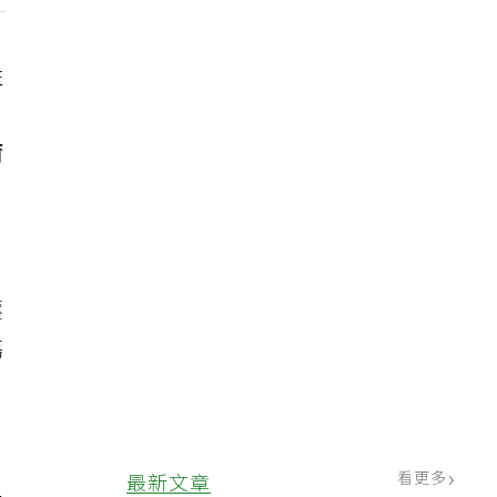
性
自
爾
、
壓
傷
重
看更多
最新文章