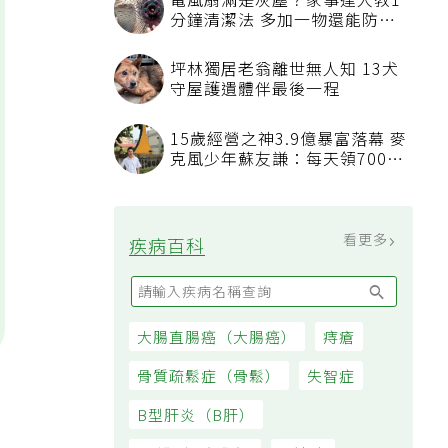
電風扇滿是灰塵？家事達人教1
分鐘清潔法 多加一物還能防髒
汙附著
坪林獨居老翁離世無人知 13犬
守屋護遺體伴最後一程
15歲經營之神3.9億暴富落幕 麥
克風少年蘇友謙：每天領700元
過日子
看更多
疾病百科
大腸直腸癌（大腸癌）
痔瘡
骨質疏鬆症（骨鬆）
失智症
B型肝炎（B肝）