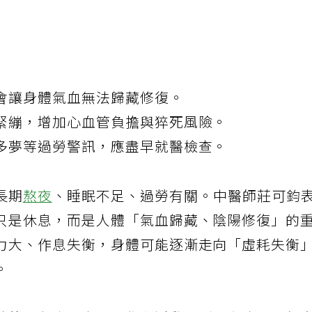
會讓身體氣血無法歸藏修復。
緊繃，增加心血管負擔與猝死風險。
多夢等過勞警訊，應盡早就醫檢查。
長期
熬夜
、睡眠不足、過勞有關。中醫師莊可鈞
只是休息，而是人體「氣血歸藏、陰陽修復」的
力大、作息失衡，身體可能逐漸走向「虛耗失衡
。