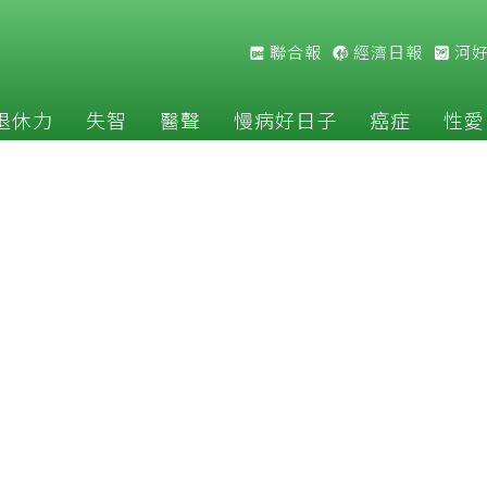
聯合報
經濟日報
河
退休力
失智
醫聲
慢病好日子
癌症
性愛