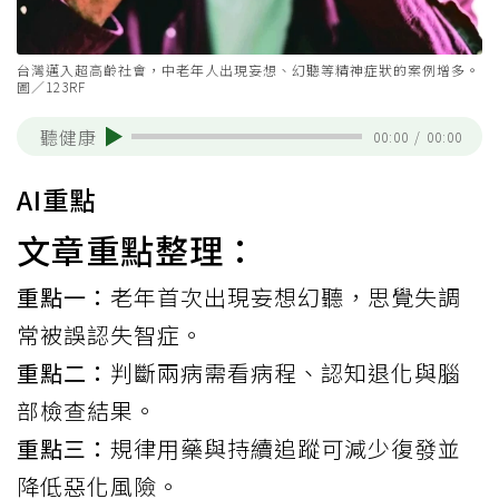
台灣邁入超高齡社會，中老年人出現妄想、幻聽等精神症狀的案例增多。
圖／123RF
聽健康
00:00
/
00:00
AI重點
文章重點整理：
重點一：
老年首次出現妄想幻聽，思覺失調
常被誤認失智症。
重點二：
判斷兩病需看病程、認知退化與腦
部檢查結果。
重點三：
規律用藥與持續追蹤可減少復發並
降低惡化風險。