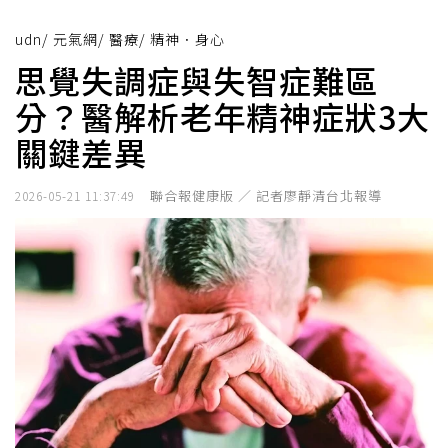
udn
/
元氣網
/
醫療
/
精神．身心
思覺失調症與失智症難區
分？醫解析老年精神症狀3大
關鍵差異
聯合報健康版 ／ 記者廖靜清台北報導
2026-05-21 11:37:49