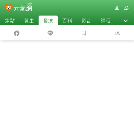
焦點
養生
醫療
百科
影音
課程
退休