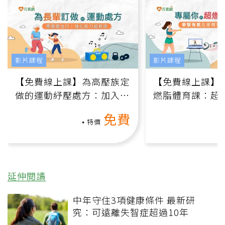
影片課程
影片課程
【免費線上課】為高壓族定
【免費線上課】
做的運動紓壓處方：加入行
燃脂體育課：超
動、增肌、互動元素，0基
氧」高壓族在家
免費
礎也能做！
負擔
特價
延伸閱讀
中年守住3項健康條件 最新研
究：可遠離失智症超過10年