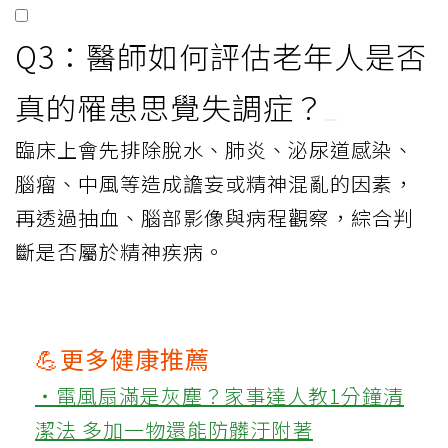
Q3：醫師如何評估老年人是否
真的罹患思覺失調症？
臨床上會先排除脫水、肺炎、泌尿道感染、
腦瘤、中風等造成譫妄或精神混亂的因素，
再透過抽血、腦部影像與病程觀察，綜合判
斷是否屬於精神疾病。
💪更多健康推薦
‧電風扇滿是灰塵？家事達人教1分鐘清
潔法 多加一物還能防髒汙附著