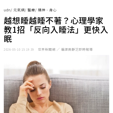
udn
/
元氣網
/
醫療
/
精神．身心
越想睡越睡不著？心理學家
教1招「反向入睡法」更快入
眠
世界新聞網 ／ 編譯周靜芝即時報導
2026-05-10 15:19:39