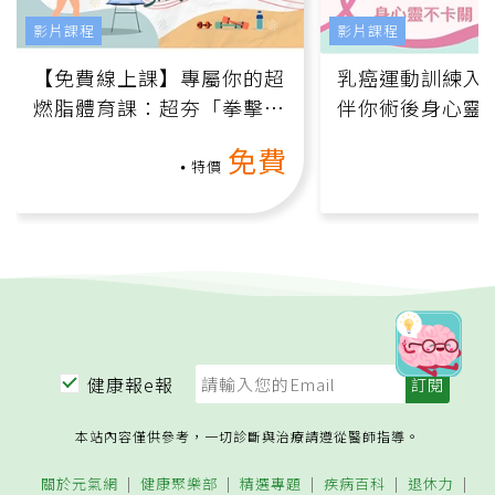
影片課程
影片課程
【免費線上課】專屬你的超
乳癌運動訓練入門
燃脂體育課：超夯「拳擊有
伴你術後身心靈
氧」高壓族在家釋放壓力無
上影音課）
免費
負擔
特價
健康報e報
本站內容僅供參考，一切診斷與治療請遵從醫師指導。
關於元氣網
健康聚樂部
精選專題
疾病百科
退休力