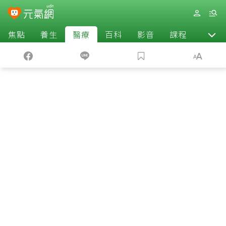
焦點
養生
醫療
百科
影音
課程
退休