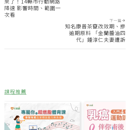
來了！14縣市行動網路
降速 影響時間、範圍一
次看
下一篇
知名康普茶竄改效期、摻
逾期原料 「金蘭醬油四
代」鍾淳仁夫妻遭訴
課程推薦