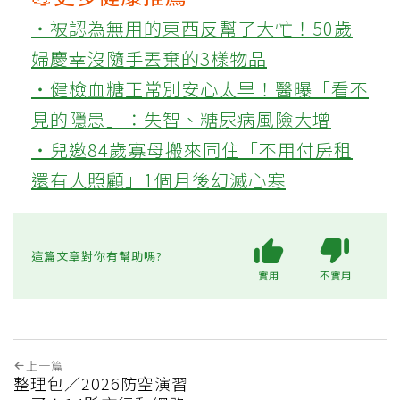
‧被認為無用的東西反幫了大忙！50歲
婦慶幸沒隨手丟棄的3樣物品
‧健檢血糖正常別安心太早！醫曝「看不
見的隱患」：失智、糖尿病風險大增
‧兒邀84歲寡母搬來同住「不用付房租
還有人照顧」1個月後幻滅心寒
這篇文章對你有幫助嗎?
實用
不實用
上一篇
整理包／2026防空演習