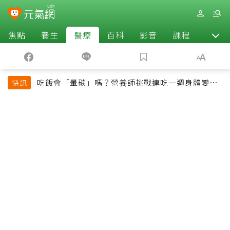
焦點
養生
醫療
百科
影音
課程
退休
吃飯會「暈碳」嗎？營養師挑戰連吃一週身體變化
快訊
揭控制血糖關鍵