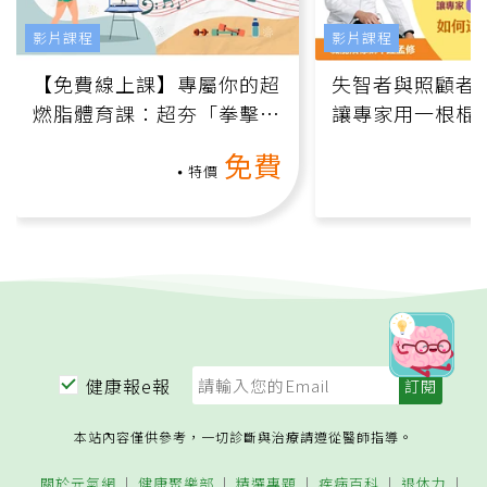
影片課程
影片課程
【免費線上課】專屬你的超
失智者與照顧者
燃脂體育課：超夯「拳擊有
讓專家用一根棍
氧」高壓族在家釋放壓力無
何逆轉退化大腦
免費
負擔
課）
特價
健康報e報
本站內容僅供參考，一切診斷與治療請遵從醫師指導。
關於元氣網
健康聚樂部
精選專題
疾病百科
退休力