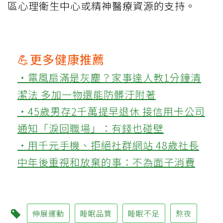
區心理衛生中心或精神醫療資源的支持。
💪更多健康推薦
‧電風扇滿是灰塵？家事達人教1分鐘清
潔法 多加一物還能防髒汙附著
‧45歲男存2千萬提早退休 接信用卡公司
通知「淚回職場」：有錢也碰壁
‧用千元手機、拒絕社群網站 48歲社長
中年後重視和放棄的事：不為面子消費
伸展運動
睡眠品質
睡眠不足
熬夜