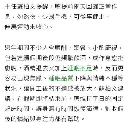
主任蘇柏文提醒，應提前兩天回歸正常作
息，勿
熬夜
、少滑手機，可從事
健走
、
伸展運動
來收心。
過年期間不少人會應酬、聚餐、小酌慶祝，
但若連續假期後段仍頻繁飲酒，或作息愈拖
愈晚，酒精退去又加上
睡眠不足
時，反而更
容易出現焦躁、
睡眠品質
下降與情緒不穩等
狀況，讓開工後的不適感被放大。蘇柏文建
議，在假期即將結束前，應維持平日的固定
起床時間，讓身體有時間恢復節律，對收假
後的情緒與專注力都有幫助。