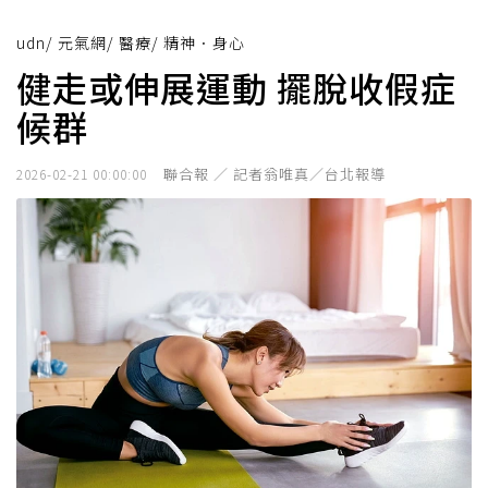
udn
/
元氣網
/
醫療
/
精神．身心
健走或伸展運動 擺脫收假症
候群
聯合報 ／ 記者翁唯真／台北報導
2026-02-21 00:00:00