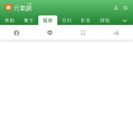
焦點
養生
醫療
百科
影音
課程
退休