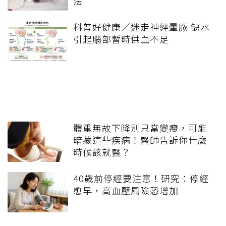
法
科普好健康／迷走神經暈厥 缺水
引起腦部暫時供血不足
體重無故下降別只當變瘦，可能
暗藏這些疾病！醫師告訴你什麼
時候該就醫？
40歲前停經要注意！研究：停經
愈早，高血壓風險恐增加