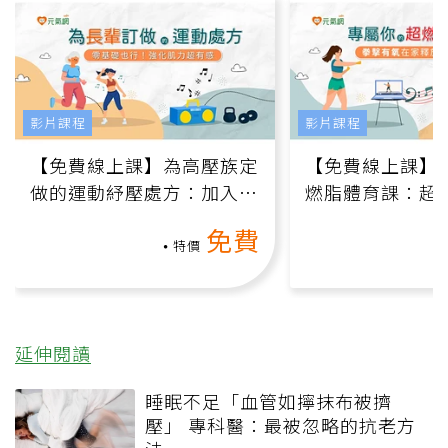
影片課程
影片課程
【免費線上課】為高壓族定
【免費線上課】
做的運動紓壓處方：加入行
燃脂體育課：超
動、增肌、互動元素，0基
氧」高壓族在家
免費
礎也能做！
負擔
特價
延伸閱讀
睡眠不足「血管如擰抹布被擠
壓」 專科醫：最被忽略的抗老方