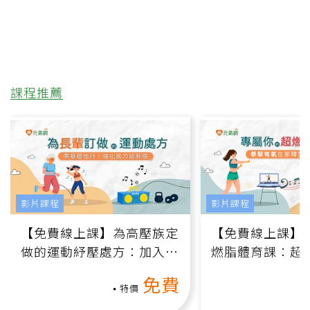
課程推薦
影片課程
影片課程
【免費線上課】為高壓族定
【免費線上課】
做的運動紓壓處方：加入行
燃脂體育課：超
動、增肌、互動元素，0基
氧」高壓族在家
免費
礎也能做！
負擔
特價