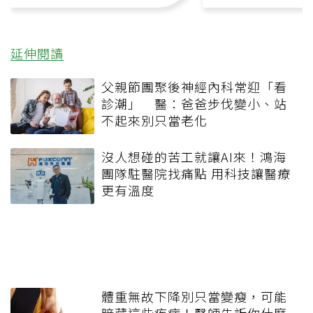
延伸閱讀
父親節團聚後神經內科常迎「看
診潮」 醫：爸爸步伐變小、站
不起來別只當老化
沒人想碰的苦工就讓AI來！鴻海
團隊駐醫院找痛點 用科技讓醫療
更有溫度
體重無故下降別只當變瘦，可能
暗藏這些疾病！醫師告訴你什麼