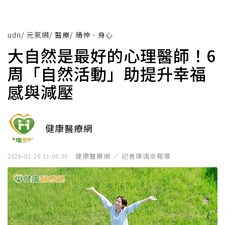
udn
/
元氣網
/
醫療
/
精神．身心
大自然是最好的心理醫師！6
周「自然活動」助提升幸福
感與減壓
健康醫療網
健康醫療網 ／ 記者陳靖安報導
2026-01-26 11:00:30