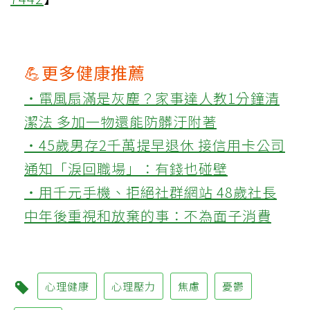
💪更多健康推薦
‧電風扇滿是灰塵？家事達人教1分鐘清
潔法 多加一物還能防髒汙附著
‧45歲男存2千萬提早退休 接信用卡公司
通知「淚回職場」：有錢也碰壁
‧用千元手機、拒絕社群網站 48歲社長
中年後重視和放棄的事：不為面子消費
心理健康
心理壓力
焦慮
憂鬱