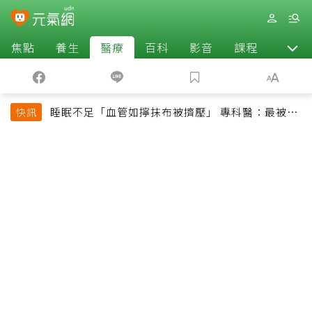
焦點
養生
醫療
百科
影音
課程
退休
睡眠不足「血管如擰抹布被擠壓」 專科醫：最被忽
快訊
略的抗老方法