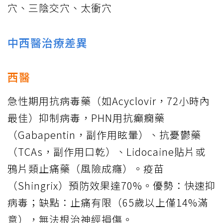
穴、三陰交穴、太衝穴
中西醫治療差異
西醫
急性期用抗病毒藥（如Acyclovir，72小時內
最佳）抑制病毒，PHN用抗癲癇藥
（Gabapentin，副作用眩暈）、抗憂鬱藥
（TCAs，副作用口乾）、Lidocaine貼片或
鴉片類止痛藥（風險成癮）。疫苗
（Shingrix）預防效果達70%。優勢：快速抑
病毒；缺點：止痛有限（65歲以上僅14%滿
意），無法根治神經損傷。