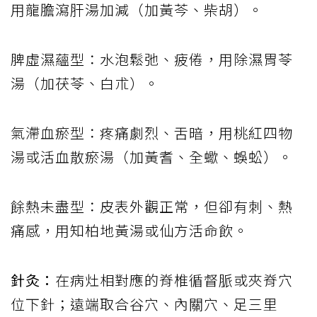
用龍膽瀉肝湯加減（加黃芩、柴胡）。
脾虛濕蘊型：水泡鬆弛、疲倦，用除濕胃苓
湯（加茯苓、白朮）。
氣滯血瘀型：疼痛劇烈、舌暗，用桃紅四物
湯或活血散瘀湯（加黃耆、全蠍、蜈蚣）。
餘熱未盡型：皮表外觀正常，但卻有刺、熱
痛感，用知柏地黃湯或仙方活命飲。
針灸：
在病灶相對應的脊椎循督脈或夾脊穴
位下針；遠端取合谷穴、內關穴、足三里