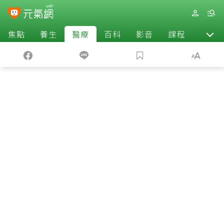
焦點
養生
醫療
百科
影音
課程
退休