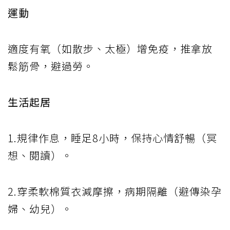
運動
適度有氧（如散步、太極）增免疫，推拿放
鬆筋骨，避過勞。
生活起居
1.規律作息，睡足8小時，保持心情舒暢（冥
想、閱讀）。
2.穿柔軟棉質衣減摩擦，病期隔離（避傳染孕
婦、幼兒）。