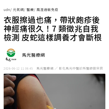
udn
/
元氣網
/
醫療
/
風溼過敏免疫
衣服擦過也痛，帶狀皰疹後
神經痛很久！7 類徵兆自我
檢測 皮蛇這樣調養才會斷根
馬光醫療網
馬光醫療網 ／ 彰化馬光中醫診所醫師劉宗昇
2026-06-12 11:06:45