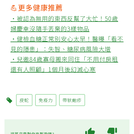
💪更多健康推薦
‧被認為無用的東西反幫了大忙！50歲
婦慶幸沒隨手丟棄的3樣物品
‧健檢血糖正常別安心太早！醫曝「看不
見的隱患」：失智、糖尿病風險大增
‧兒邀84歲寡母搬來同住「不用付房租
還有人照顧」1個月後幻滅心寒
皮蛇
免疫力
帶狀皰疹
這篇文章對你有幫助嗎?