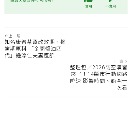
實用
不實用
上一篇
知名康普茶竄改效期、摻
逾期原料 「金蘭醬油四
代」鍾淳仁夫妻遭訴
下一篇
整理包／2026防空演習
來了！14縣市行動網路
降速 影響時間、範圍一
次看