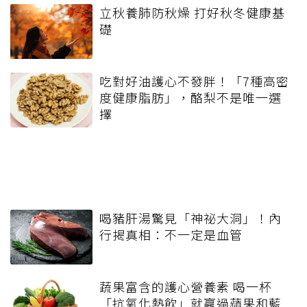
立秋養肺防秋燥 打好秋冬健康基
礎
吃對好油護心不發胖！「7種高密
度健康脂肪」，酪梨不是唯一選
擇
喝豬肝湯驚見「神祕大洞」！內
行揭真相：不一定是血管
蔬果富含的護心營養素 喝一杯
「抗氧化熱飲」就贏過蘋果和藍