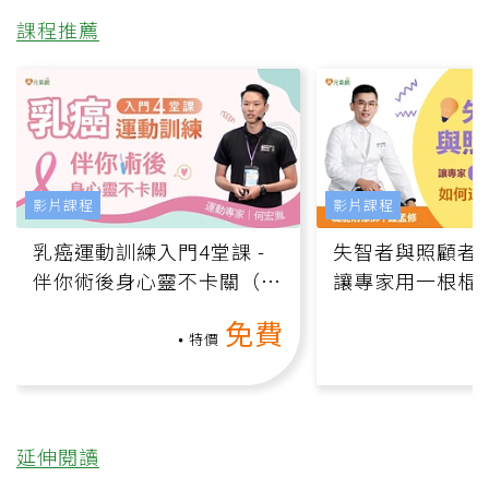
課程推薦
影片課程
影片課程
乳癌運動訓練入門4堂課 -
失智者與照顧者
伴你術後身心靈不卡關（線
讓專家用一根棍
上影音課）
何逆轉退化大腦
免費
課）
特價
延伸閱讀