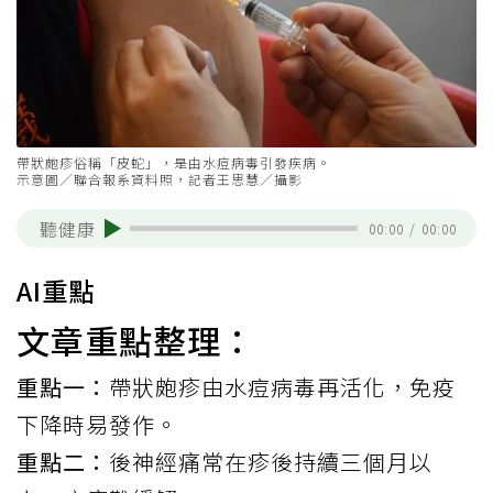
帶狀皰疹俗稱「皮蛇」，是由水痘病毒引發疾病。
示意圖／聯合報系資料照，記者王思慧／攝影
聽健康
00:00
/
00:00
AI重點
文章重點整理：
重點一：
帶狀皰疹由水痘病毒再活化，免疫
下降時易發作。
重點二：
後神經痛常在疹後持續三個月以