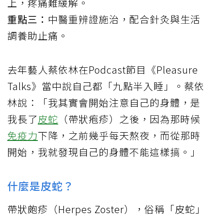
上，疼痛難緩解。
重點三：
中醫重辨證施治，配合針灸與生活
調養助止痛。
去年藝人蔡依林在Podcast節目《Pleasure
Talks》當中說自己都「九點半入睡」。蔡依
林說：「我其實會開始注意自己的身體，是
我長了
皮蛇
（帶狀疱疹）之後，因為那時候
免疫力
下降，之前幾乎每天熬夜，而從那時
開始，我就發現自己的身體不能這樣搞。」
什麼是皮蛇？
帶狀皰疹（Herpes Zoster），俗稱「皮蛇」