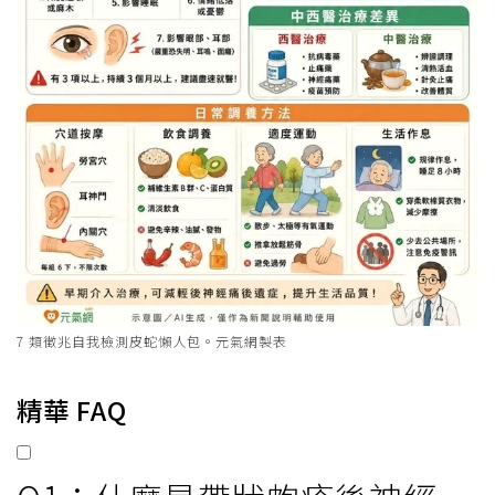
7 類徵兆自我檢測皮蛇懶人包。元氣網製表
精華 FAQ