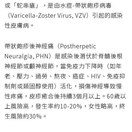
或「蛇串瘡」，是由水痘-帶狀皰疹病毒
（Varicella-Zoster Virus, VZV）引起的感染
性皮膚病。
帶狀皰疹後神經痛（Postherpetic
Neuralgia, PHN）是感染後潛伏於脊髓後根
神經節或顱神經節，當免疫力下降時（如年
老、壓力、過勞、熬夜、癌症、HIV、免疫抑
制劑或類固醇使用）活化，損傷神經導致慢
性疼痛，皮疹癒合後持續3個月以上。60歲以
上風險高，發生率約10-20%，女性略高，終
生風險約30%。