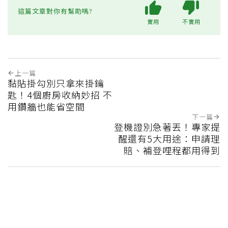
這篇文章對你有幫助嗎?
實用
不實用
上一篇
黏貼掛勾別只拿來掛鑰
匙！4個廚房收納妙招 不
用鑽牆也能省空間
下一篇
登機證別急著丟！專家提
醒還有5大用途：申請理
賠、補登哩程都用得到