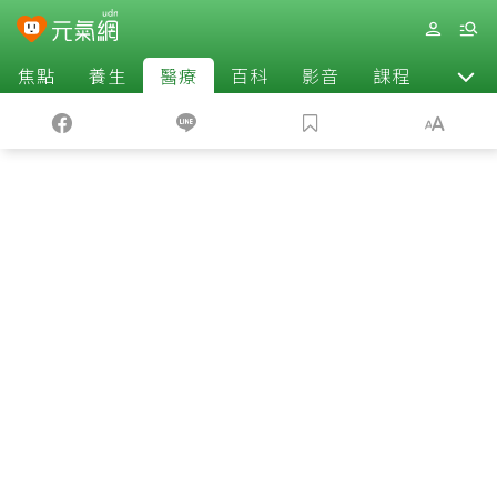
焦點
養生
醫療
百科
影音
課程
退休