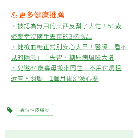
💪更多健康推薦
‧被認為無用的東西反幫了大忙！50歲
婦慶幸沒隨手丟棄的3樣物品
‧健檢血糖正常別安心太早！醫曝「看不
見的隱患」：失智、糖尿病風險大增
‧兒邀84歲寡母搬來同住「不用付房租
還有人照顧」1個月後幻滅心寒
異位性皮膚炎