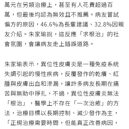
萬元在另類治療上，甚至有人花費超過百
萬，但最後均認為無效且不推薦。病友嘗試
偏方的原因，46.6%為長輩建議、32.8%因親
友介紹。朱家瑜說，這反應「求根治」的社
會氛圍，會讓病友走上錯誤道路。
朱家瑜表示，異位性皮膚炎是一種免疫系統
失調引起的慢性疾病，反覆發作的乾癢、紅
腫與皮膚出血和滲漏，讓許多病友長期在痛
苦與無助中掙扎，不過，異位性皮膚炎無法
「根治」，醫學上不存在「一次治癒」的方
法，治療目標以長期控制、減少發作為主，
「正規治療需要時間，但能真正改善病因，