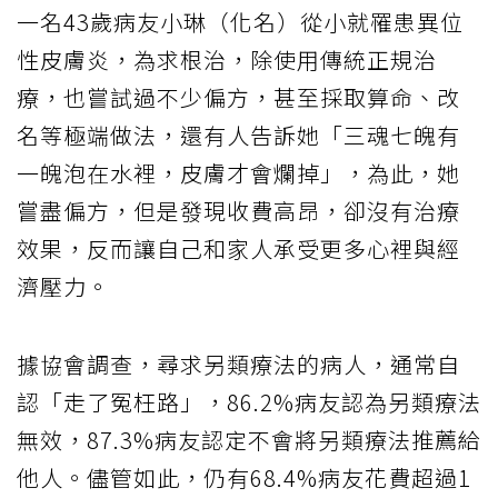
一名43歲病友小琳（化名）從小就罹患異位
性皮膚炎，為求根治，除使用傳統正規治
療，也嘗試過不少偏方，甚至採取算命、改
名等極端做法，還有人告訴她「三魂七魄有
一魄泡在水裡，皮膚才會爛掉」，為此，她
嘗盡偏方，但是發現收費高昂，卻沒有治療
效果，反而讓自己和家人承受更多心裡與經
濟壓力。
據協會調查，尋求另類療法的病人，通常自
認「走了冤枉路」，86.2%病友認為另類療法
無效，87.3%病友認定不會將另類療法推薦給
他人。儘管如此，仍有68.4%病友花費超過1