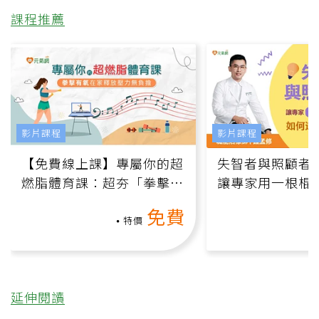
課程推薦
影片課程
影片課程
【免費線上課】專屬你的超
失智者與照顧者
燃脂體育課：超夯「拳擊有
讓專家用一根棍
氧」高壓族在家釋放壓力無
何逆轉退化大腦
免費
負擔
課）
特價
延伸閱讀