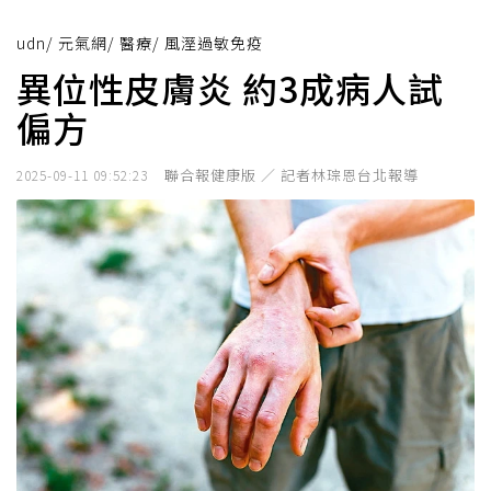
udn
/
元氣網
/
醫療
/
風溼過敏免疫
異位性皮膚炎 約3成病人試
偏方
聯合報健康版 ／ 記者林琮恩台北報導
2025-09-11 09:52:23