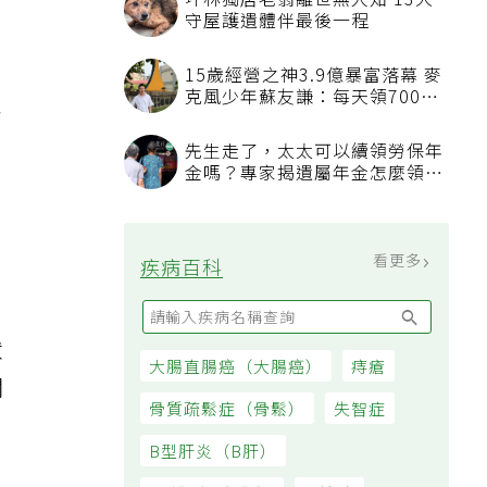
坪林獨居老翁離世無人知 13犬
守屋護遺體伴最後一程
15歲經營之神3.9億暴富落幕 麥
克風少年蘇友謙：每天領700元
及
過日子
先生走了，太太可以續領勞保年
金嗎？專家揭遺屬年金怎麼領，
應
看順位還要看資格
看更多
疾病百科
狀
大腸直腸癌（大腸癌）
痔瘡
關
骨質疏鬆症（骨鬆）
失智症
B型肝炎（B肝）
。