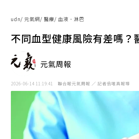
udn
/
元氣網
/
醫療
/
血液．淋巴
不同血型健康風險有差嗎？醫
元氣周報
2026-06-14 11:19:41
聯合報元氣周報 ／ 記者翁唯真報導