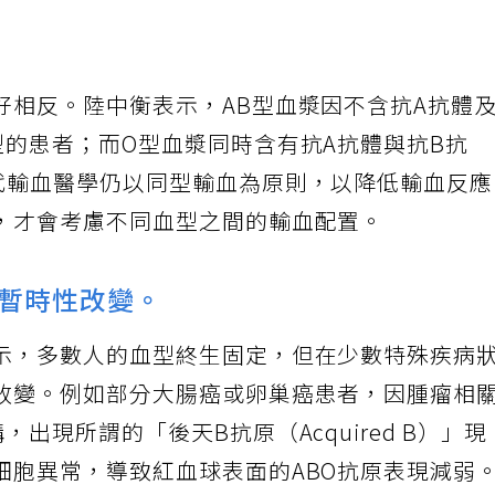
B抗體，因此理論上可接受各種血型的紅血球，被
好相反。陸中衡表示，AB型血漿因不含抗A抗體
型的患者；而O型血漿同時含有抗A抗體與抗B抗
代輸血醫學仍以同型輸血為原則，以降低輸血反
，才會考慮不同血型之間的輸血配置。
暫時性改變。
示，多數人的血型終生固定，但在少數特殊疾病
改變。例如部分大腸癌或卵巢癌患者，因腫瘤相
出現所謂的「後天B抗原（Acquired B）」現
細胞異常，導致紅血球表面的ABO抗原表現減弱