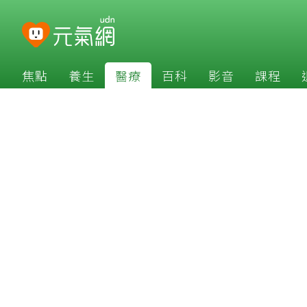
焦點
養生
醫療
百科
影音
課程