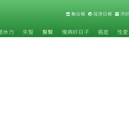
聯合報
經濟日報
河
退休力
失智
醫聲
慢病好日子
癌症
性愛