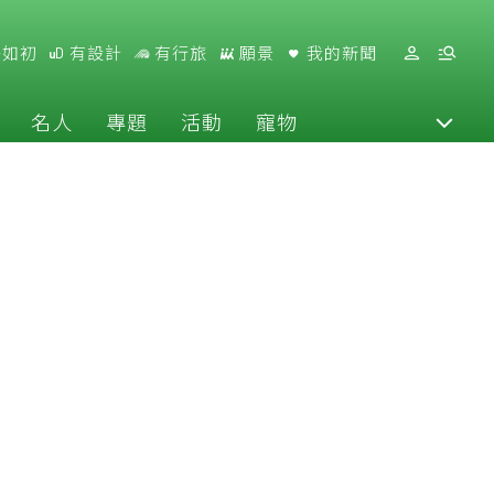
好如初
有設計
有行旅
願景
我的新聞
名人
專題
活動
寵物