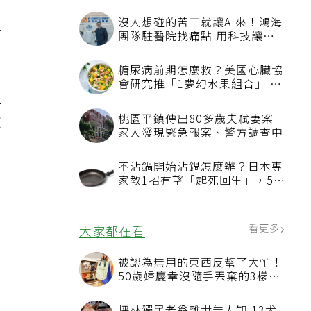
沒人想碰的苦工就讓AI來！鴻海
血
團隊駐醫院找痛點 用科技讓醫
療更有溫度
糖尿病前期怎麼救？美國心臟協
會研究推「1夢幻水果組合」 酪
足
梨加它改善血管功能
桃園平鎮傳出80多歲夫弒妻案
成
家人發現緊急報案、警方調查中
不沾鍋開始沾鍋怎麼辦？日本專
家教1招有望「起死回生」，5情
況該換新
看更多
大家都在看
被認為無用的東西反幫了大忙！
50歲婦慶幸沒隨手丟棄的3樣物
品