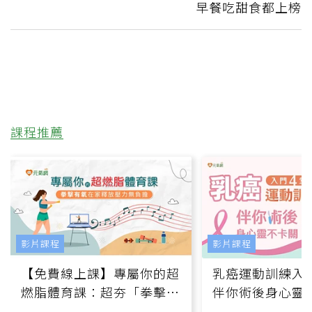
早餐吃甜食都上榜
課程推薦
影片課程
影片課程
【免費線上課】專屬你的超
乳癌運動訓練入門
燃脂體育課：超夯「拳擊有
伴你術後身心靈
氧」高壓族在家釋放壓力無
上影音課）