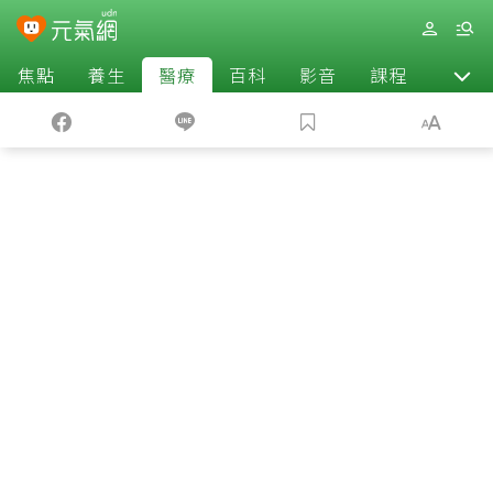
焦點
養生
醫療
百科
影音
課程
退休