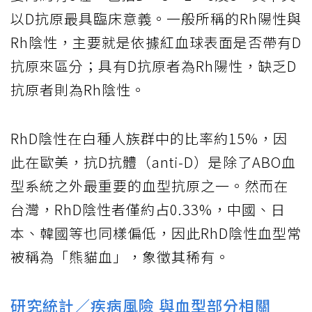
以D抗原最具臨床意義。一般所稱的Rh陽性與
Rh陰性，主要就是依據紅血球表面是否帶有D
抗原來區分；具有D抗原者為Rh陽性，缺乏D
抗原者則為Rh陰性。
RhD陰性在白種人族群中的比率約15%，因
此在歐美，抗D抗體（anti-D）是除了ABO血
型系統之外最重要的血型抗原之一。然而在
台灣，RhD陰性者僅約占0.33%，中國、日
本、韓國等也同樣偏低，因此RhD陰性血型常
被稱為「熊貓血」，象徵其稀有。
研究統計／疾病風險 與血型部分相關