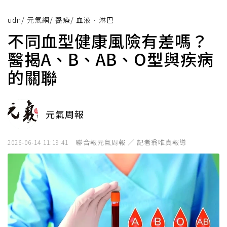
udn
/
元氣網
/
醫療
/
血液．淋巴
不同血型健康風險有差嗎？
醫揭A、B、AB、O型與疾病
的關聯
元氣周報
聯合報元氣周報 ／ 記者翁唯真報導
2026-06-14 11:19:41