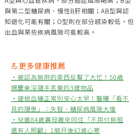
A型與心血管疾病、部分癌症風險略高；B型
與第二型糖尿病、慢性B肝相關；AB型與認
知退化可能有關；O型則在部分感染較低，但
出血與某些疾病風險可能較高。
💪更多健康推薦
‧被認為無用的東西反幫了大忙！50歲
婦慶幸沒隨手丟棄的3樣物品
‧健檢血糖正常別安心太早！醫曝「看不
見的隱患」：失智、糖尿病風險大增
‧兒邀84歲寡母搬來同住「不用付房租
還有人照顧」1個月後幻滅心寒