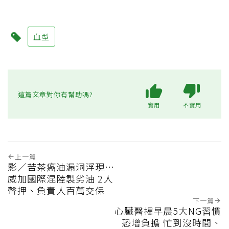
血型
這篇文章對你有幫助嗎?
實用
不實用
上一篇
影／苦茶癌油漏洞浮現…
威加國際混陸製劣油 2人
聲押、負責人百萬交保
下一篇
心臟醫揭早晨5大NG習慣
恐增負擔 忙到沒時間、