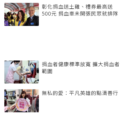
彰化捐血送土雞、禮券最高送
500元 捐血車未開張民眾就排隊
捐血者健康標準放寬 擴大捐血者
範圍
無私的愛：平凡英雄的點滴善行