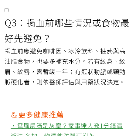
Q3：捐血前哪些情況或食物最
好先避免？
捐血前應避免咖啡因、冰冷飲料、抽菸與高
油脂食物，也要多補充水分。若有紋身、紋
眉、紋唇，需暫緩一年；有冠狀動脈或頸動
脈硬化者，則依醫師評估與用藥狀況決定。
💪更多健康推薦
‧電風扇滿是灰塵？家事達人教1分鐘清
潔法 多加一物還能防髒汙附著