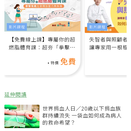
影片課程
影片課程
【免費線上課】專屬你的超
失智者與照顧者
燃脂體育課：超夯「拳擊有
讓專家用一根棍
氧」高壓族在家釋放壓力無
何逆轉退化大腦
免費
負擔
課）
特價
延伸閱讀
世界捐血人日／20歲以下捐血族
群持續流失 一袋血如何成為病人
的救命希望？