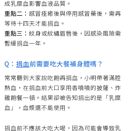
成乳糜血影響血液品質。
重點二：
感冒痊癒後與停用感冒藥後，需再
等待十四天才能捐血。
重點三：
紋身或紋繡眉唇後，因感染風險需
暫緩捐血一年。
Q：
捐血
前需要吃大餐補身體嗎？
常常聽到大家說吃飽再捐血，小明帶著滿腔
熱血，在捐血前大口享用香噴噴的披薩、炸
雞飽餐一頓。結果卻被告知捐出的是「乳糜
血」，血漿還不能使用。
捐血前不應該大吃大喝，因為可能會導致乳