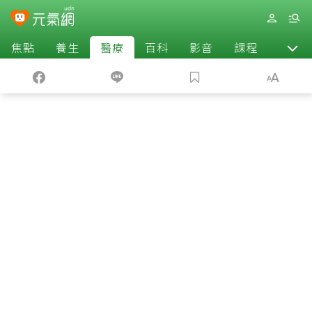
焦點
養生
醫療
百科
影音
課程
退休