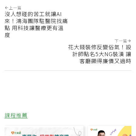
上一篇
沒人想碰的苦工就讓AI
來！鴻海團隊駐醫院找痛
點 用科技讓醫療更有溫
度
下一篇
花大錢裝修反變俗氣！設
計師點名5大NG裝潢 讓
客廳顯得廉價又過時
課程推薦