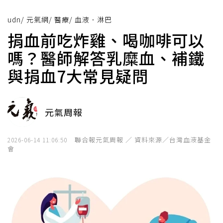
udn
/
元氣網
/
醫療
/
血液．淋巴
捐血前吃炸雞、喝咖啡可以
嗎？醫師解答乳糜血、補鐵
與捐血7大常見疑問
元氣周報
聯合報元氣周報 ／ 資料來源／台灣血液基金
2026-06-14 11:06:50
會