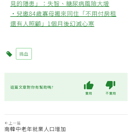
見的隱患」：失智、糖尿病風險大增
‧兒邀84歲寡母搬來同住「不用付房租
還有人照顧」1個月後幻滅心寒
捐血
這篇文章對你有幫助嗎?
實用
不實用
上一篇
南韓中老年就業人口增加