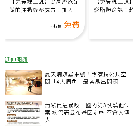
【免費線上課】為高壓族定
【免費線上課】
做的運動紓壓處方：加入行
燃脂體育課：超
動、增肌、互動元素，0基
氧」高壓族在家
免費
礎也能做！
負擔
特價
延伸閱讀
夏天病媒蟲來襲！專家揭公共空
間「4大眉角」最容易出問題
清潔員遭鼠咬…國內第3例漢他個
案 疾管署公布基因定序 不會人傳
人