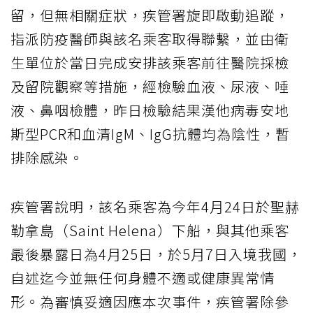
留，但無相關症狀，疾管署旋即啟動追蹤，
指派防疫醫師與該名乘客取得聯繫，並由衛
生單位於當日完成安排該乘客前往醫院採檢
及留院觀察等措施，經檢驗血液、尿液、唾
液、鼻咽檢體，昨日檢驗結果漢他病毒安地
斯型PCR和血清IgM、IgG抗體均為陰性，暫
排除感染。
疾管署說明，該名乘客為今年4月24日於聖赫
勒拿島（Saint Helena）下船，與其他乘客
最後暴露日為4月25日，於5月7日入境我國，
自述迄今並無任何身體不適或健康異常情
形。為審慎妥適因應本次事件，疾管署除參