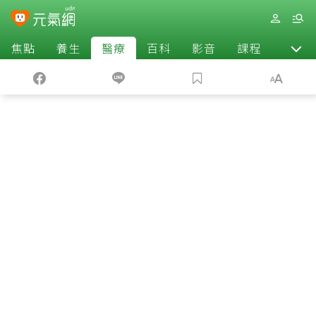
焦點
養生
醫療
百科
影音
課程
退休