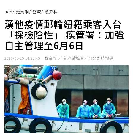
udn
/
元氣網
/
醫療
/
感染科
漢他疫情郵輪紐籍乘客入台
「採檢陰性」 疾管署：加強
自主管理至6月6日
聯合報 ／ 記者翁唯真／台北即時報導
2026-05-15 14:28:45