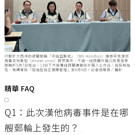
行駛於大西洋的荷蘭郵輪「洪迪亞斯號」（MV Hondius）爆發罕見漢他
病毒安地斯型（Andes virus）群聚事件，不過一紐西蘭外籍公民曾搭乘
郵輪於5月7日抵台，13日下午接獲紐西蘭通報該外籍人士在台，經採檢陰
性，後續會採「加強型自主健康管理」至6月6日。記者翁唯真／攝影
精華 FAQ
Q1：此次漢他病毒事件是在哪
艘郵輪上發生的？