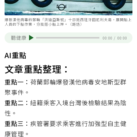
爆發漢他病毒的郵輪「洪迪亞斯號」十日抵西班牙田尼利夫島，展開船上
人員的下船作業，分批搭小船上岸。（路透）
聽健康
00:00
/
00:00
AI重點
文章重點整理：
重點一：
荷蘭郵輪爆發漢他病毒安地斯型群
聚事件。
重點二：
紐籍乘客入境台灣後檢驗結果為陰
性。
重點三：
疾管署要求乘客進行加強型自主健
康管理。