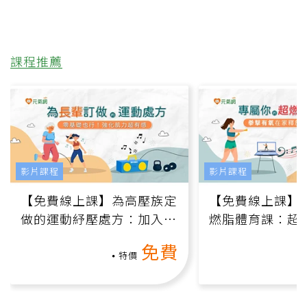
課程推薦
影片課程
影片課程
【免費線上課】為高壓族定
【免費線上課】
做的運動紓壓處方：加入行
燃脂體育課：超
動、增肌、互動元素，0基
氧」高壓族在家
免費
礎也能做！
負擔
特價