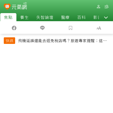
焦點
養生
失智論壇
醫療
百科
影音
飛機延誤還能去逛免稅店嗎？旅遊專家提醒：這個
快訊
時間最好別離開登機門