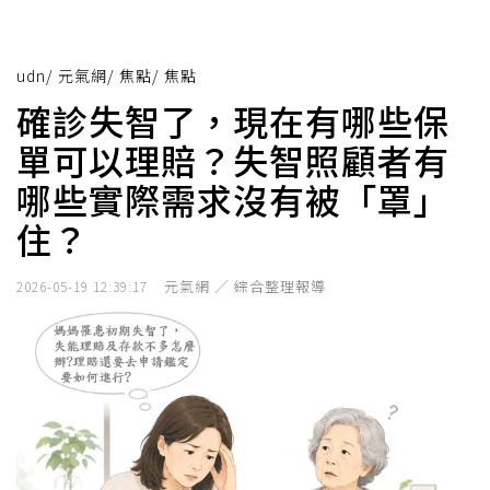
udn
/
元氣網
/
焦點
/
焦點
確診失智了，現在有哪些保
單可以理賠？失智照顧者有
哪些實際需求沒有被「罩」
住？
元氣網 ／ 綜合整理報導
2026-05-19 12:39:17