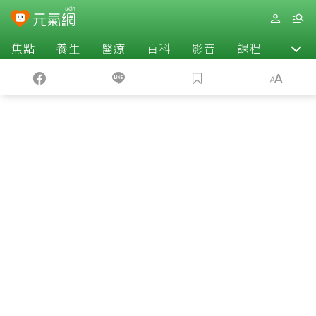
焦點
養生
醫療
百科
影音
課程
退休