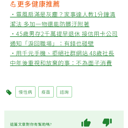
💪更多健康推薦
‧電風扇滿是灰塵？家事達人教1分鐘清
潔法 多加一物還能防髒汙附著
‧45歲男存2千萬提早退休 接信用卡公司
通知「淚回職場」：有錢也碰壁
‧用千元手機、拒絕社群網站 48歲社長
中年後重視和放棄的事：不為面子消費
慢性病
疫苗
諮詢
這篇文章對你有幫助嗎?