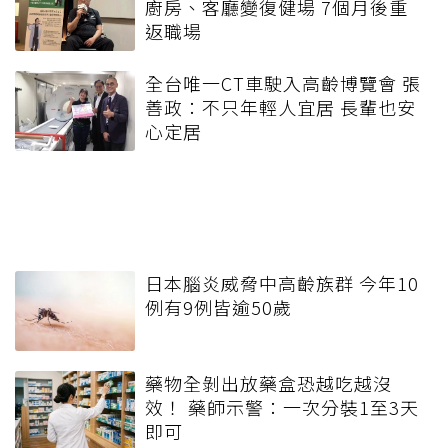
廚房、客廳變復健場 7個月後重
返職場
全台唯一CT車駛入高齡博覽會 張
善政：不只年輕人宜居 長輩也安
心定居
日本腦炎威脅中高齡族群 今年10
例有9例皆逾50歲
藥物全剝出放藥盒恐越吃越沒
效！ 藥師示警：一次分裝1至3天
即可