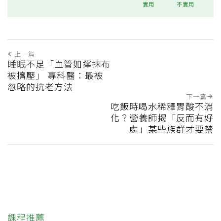
實用
不實用
上一篇
睡眠不足「血管如擰抹布
被擠壓」 專科醫：最被
忽略的抗老方法
下一篇
吃飯時喝水稀釋胃酸不消
化？營養師揭「反而有好
處」某些族群才要禁
課程推薦