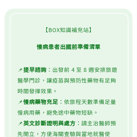
【BOX知識補充站】
慢病患者出國前準備清單
📌
提早諮詢
：出發前 4 至 8 週安排旅遊
醫學門診，讓疫苗與預防性藥物有足夠
時間發揮效果。
📌
慢病藥物充足
：依旅程天數準備足量
慢病用藥，避免途中藥物短缺。
📌
英文診斷證明與處方
：請主治醫師預
先開立，方便海關查驗與當地就醫使