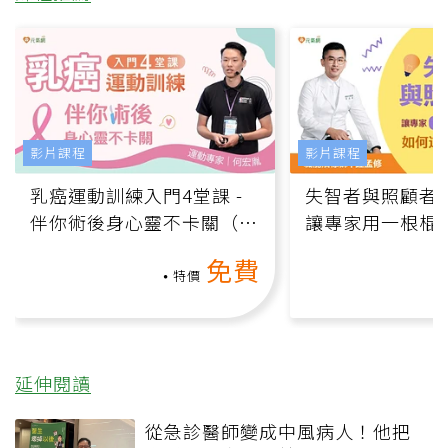
影片課程
影片課程
乳癌運動訓練入門4堂課 -
失智者與照顧者
伴你術後身心靈不卡關（線
讓專家用一根棍
上影音課）
何逆轉退化大腦
免費
課）
特價
延伸閱讀
從急診醫師變成中風病人！他把