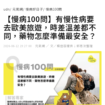
udn
/
元氣網
/
慢病好日子
/
慢病100問
【慢病100問】有慢性病要
去歐美旅遊，時差溫差都不
同，藥物怎麼準備最安全？
元氣網 ／ 文／楊佳容提供；郭恩汝整理
2026-06-12 19:27:00