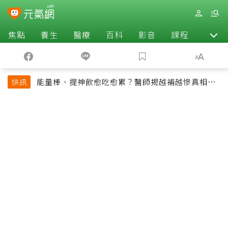
焦點
養生
醫療
百科
影音
課程
退休
能量棒、提神飲愈吃愈累？醫師揭越補越慘真相：
快訊
恐欠下疲勞債