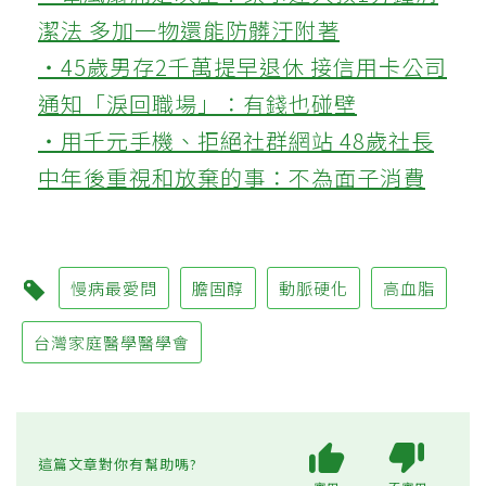
潔法 多加一物還能防髒汙附著
‧45歲男存2千萬提早退休 接信用卡公司
通知「淚回職場」：有錢也碰壁
‧用千元手機、拒絕社群網站 48歲社長
中年後重視和放棄的事：不為面子消費
慢病最愛問
膽固醇
動脈硬化
高血脂
台灣家庭醫學醫學會
這篇文章對你有幫助嗎?