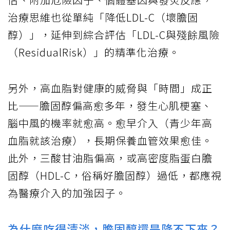
治療思維也從單純「降低LDL-C（壞膽固
醇）」，延伸到綜合評估「LDL-C與殘餘風險
（ResidualRisk）」的精準化治療。
另外，高血脂對健康的威脅與「時間」成正
比——膽固醇偏高愈多年，發生心肌梗塞、
腦中風的機率就愈高。愈早介入（青少年高
血脂就該治療），長期保養血管效果愈佳。
此外，三酸甘油脂偏高，或高密度脂蛋白膽
固醇（HDL-C，俗稱好膽固醇）過低，都應視
為醫療介入的加強因子。
為什麼吃得清淡，膽固醇還是降不下來？