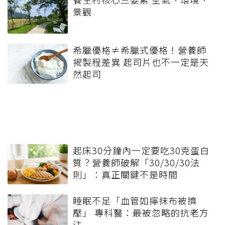
景觀
希臘優格≠希臘式優格！營養師
揭製程差異 起司片也不一定是天
然起司
起床30分鐘內一定要吃30克蛋白
質？營養師破解「30/30/30法
則」：真正關鍵不是時間
睡眠不足「血管如擰抹布被擠
壓」 專科醫：最被忽略的抗老方
法