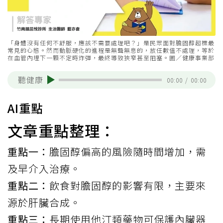
「身體沒有任何不舒服，應該不需要處理吧？」是民眾面對膽固醇超標最
常見的心態。然而動脈硬化的進程是無聲無息的，放任數值不處理，等於
在血管內埋下一顆不定時炸彈，最終導致狹窄甚至阻塞。圖／健康事業部
聽健康
00:00
/
00:00
AI重點
文章重點整理：
重點一：
膽固醇偏高的風險隨時間增加，需
及早介入治療。
重點二：
飲食對膽固醇的影響有限，主要來
源於肝臟合成。
重點三：
長期使用他汀類藥物可保護內臟器