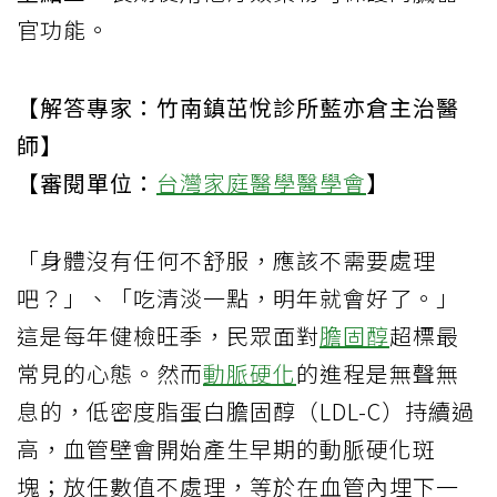
官功能。
【解答專家：竹南鎮茁悅診所藍亦倉主治醫
師】
【審閱單位：
台灣家庭醫學醫學會
】
「身體沒有任何不舒服，應該不需要處理
吧？」、「吃清淡一點，明年就會好了。」
這是每年健檢旺季，民眾面對
膽固醇
超標最
常見的心態。然而
動脈硬化
的進程是無聲無
息的，低密度脂蛋白膽固醇（LDL-C）持續過
高，血管壁會開始產生早期的動脈硬化斑
塊；放任數值不處理，等於在血管內埋下一