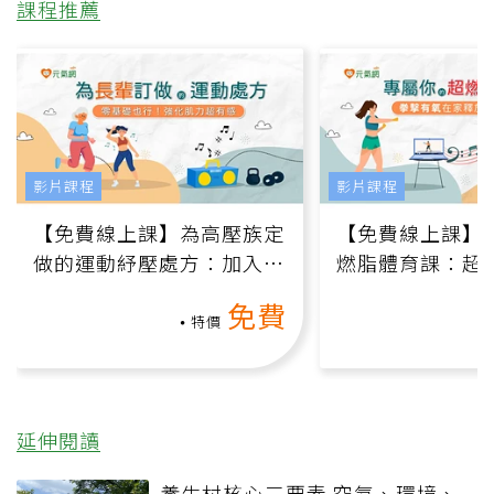
課程推薦
影片課程
影片課程
【免費線上課】為高壓族定
【免費線上課】
做的運動紓壓處方：加入行
燃脂體育課：超
動、增肌、互動元素，0基
氧」高壓族在家
免費
礎也能做！
負擔
特價
延伸閱讀
養生村核心三要素 空氣、環境、