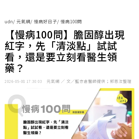
udn
/
元氣網
/
慢病好日子
/
慢病100問
【慢病100問】膽固醇出現
紅字，先「清淡點」試試
看，還是要立刻看醫生領
藥？
元氣網 ／ 文／藍亦倉醫師提供；郭恩汝整理
2026-05-08 17:30:03