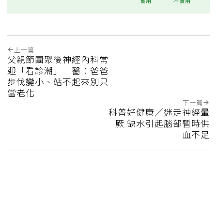
實用
不實用
上一篇
父親節團聚後神經內科常
迎「看診潮」 醫：爸爸
步伐變小、站不起來別只
當老化
下一篇
科普好健康／迷走神經暈
厥 缺水引起腦部暫時供
血不足