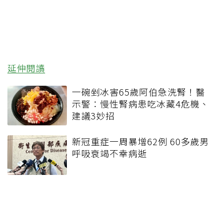
延伸閱讀
一碗剉冰害65歲阿伯急洗腎！醫
示警：慢性腎病患吃冰藏4危機、
建議3妙招
新冠重症一周暴增62例 60多歲男
呼吸衰竭不幸病逝