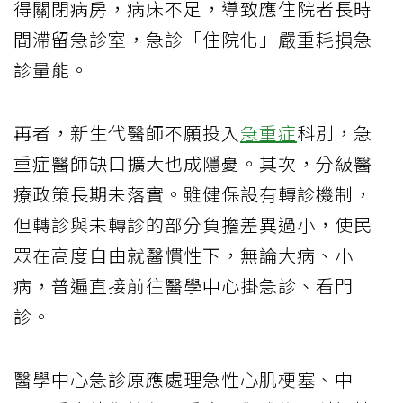
得關閉病房，病床不足，導致應住院者長時
間滯留急診室，急診「住院化」嚴重耗損急
診量能。
再者，新生代醫師不願投入
急重症
科別，急
重症醫師缺口擴大也成隱憂。其次，分級醫
療政策長期未落實。雖健保設有轉診機制，
但轉診與未轉診的部分負擔差異過小，使民
眾在高度自由就醫慣性下，無論大病、小
病，普遍直接前往醫學中心掛急診、看門
診。
醫學中心急診原應處理急性心肌梗塞、中