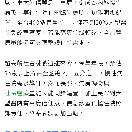
風、重大外傷等急、重症，卻成為內科慢性
病患「等待住院」的臨時處所，功能明顯錯
置。全台400多家醫院中，僅不到20%大型醫
院急診室壅塞，若能落實分級轉診，全台醫
療量能仍可支應整體住院需求。
超高齡社會挑戰迅速來臨，今年年底，預估
65歲以上將占全國總人口五分之一，慢性病
住院需求攀升，然而長照、病房轉銜與
社區醫療
量能未能同步建置，加上民眾對大
型醫院有高度信任感，使急診室負擔住院照
護責任，壅塞問題更加凸顯。