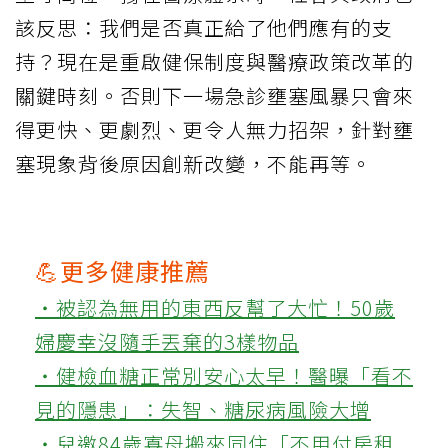
該反思：我們是否真正給了他們應有的支
持？現在是重啟健保制度與醫療政策改革的
關鍵時刻。否則下一場急診壅塞風暴只會來
得更快、更劇烈、更令人無力招架，針對壅
塞現象背後原因創新改變，不能再等。
💪更多健康推薦
‧被認為無用的東西反幫了大忙！50歲
婦慶幸沒隨手丟棄的3樣物品
‧健檢血糖正常別安心太早！醫曝「看不
見的隱患」：失智、糖尿病風險大增
‧兒邀84歲寡母搬來同住「不用付房租