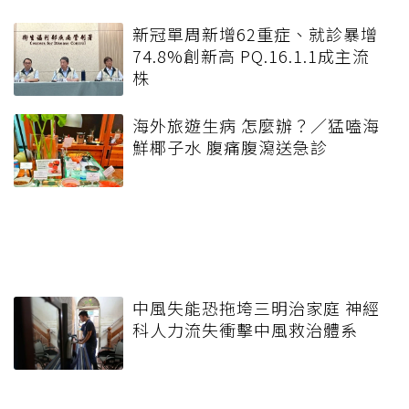
新冠單周新增62重症、就診暴增
74.8%創新高 PQ.16.1.1成主流
株
海外旅遊生病 怎麼辦？／猛嗑海
鮮椰子水 腹痛腹瀉送急診
中風失能恐拖垮三明治家庭 神經
科人力流失衝擊中風救治體系