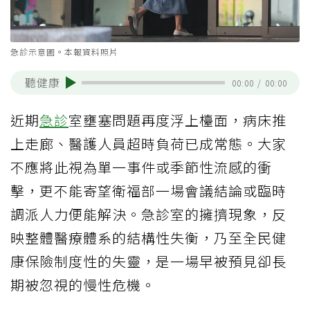
急診示意圖。本報資料照片
聽健康
00:00
/
00:00
近期
急診
室壅塞問題再度浮上檯面，病床推
上走廊、醫護人員超時負荷已成常態。大家
不應將此視為單一事件或季節性流感的衝
擊，更不能寄望衛福部一場會議結論或臨時
調派人力便能解決。急診室的擁擠現象，反
映整體醫療體系的結構性失衡，乃至全民健
康保險制度性的失靈，是一場早被預見卻長
期被忽視的慢性危機。