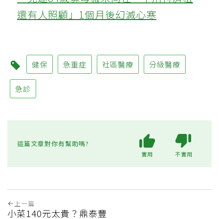
還有人照顧」1個月後幻滅心寒
健保
急重症
社區醫療
分級醫療
急診
這篇文章對你有幫助嗎?
實用
不實用
上一篇
小菜140元太貴？鼎泰豐