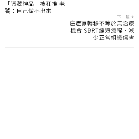
「隱藏神品」被狂推 老
饕：自己做不出來
下一篇
癌症寡轉移不等於無治療
機會 SBRT縮短療程、減
少正常組織傷害