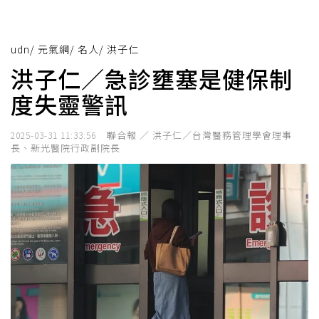
udn
/
元氣網
/
名人
/
洪子仁
洪子仁／急診壅塞是健保制
度失靈警訊
聯合報 ／ 洪子仁／台灣醫務管理學會理事
2025-03-31 11:33:56
長、新光醫院行政副院長