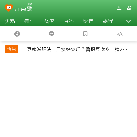
焦點
養生
醫療
百科
影音
課程
退休
「豆腐減肥法」月瘦好幾斤？醫揭豆腐吃「這2種最
快訊
好」，消脹氣有妙招