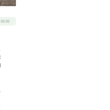
/
00:00
流
生
地
潮
乎