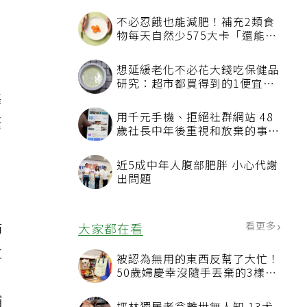
標
不必忍餓也能減肥！補充2類食
物每天自然少575大卡「還能吃
飽飽的」
想延緩老化不必花大錢吃保健品
研究：超市都買得到的1便宜食
集
品就可以
用千元手機、拒絕社群網站 48
緊
歲社長中年後重視和放棄的事：
不為面子消費
近5成中年人腹部肥胖 小心代謝
出問題
節
看更多
大家都在看
收
被認為無用的東西反幫了大忙！
50歲婦慶幸沒隨手丟棄的3樣物
品