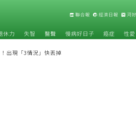
聯合報
經濟日報
河
退休力
失智
醫聲
慢病好日子
癌症
性愛
！出現「3情況」快丟掉