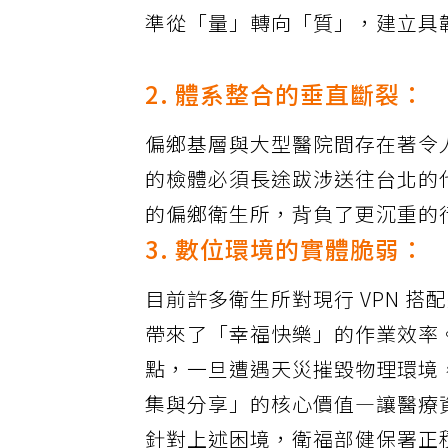
看病單趟需花費兩三百元的地方
準從「量」轉向「質」，建立具
2. 體系整合的垂直斷裂：
偏鄉基層與大型醫院間存在著令
的檢體必須長途跋涉送往台北的
的偏鄉衛生所，背負了更沉重的
3. 數位環境的實體脆弱：
目前許多衛生所對現行 VPN 
帶來了「幸福快樂」的作業效率
點，一旦遭遇天災摧毀物理環境
集與分享」的核心價值—讓醫療