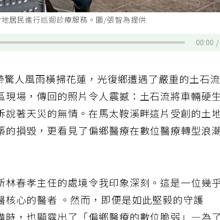
當地居民進行巡迴診療服務。圖/張智為提供
00:00
挾帶驚人風雨橫掃花蓮，光復鄉遭遇了嚴重的土石
區現場，傳回的照片令人震撼：土石流將車輛硬
訴說著天災的無情。在馬太鞍溪畔這片受創的土
築的損毀，更看見了偏鄉醫療在數位醫療轉型浪
所林春孝主任的處境令我印象深刻。這是一位幾
醫核心的醫者 。然而，即便是如此堅毅的守護