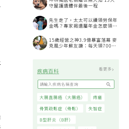
補
坪林獨居老翁離世無人知 13犬
守屋護遺體伴最後一程
對
先生走了，太太可以續領勞保年
金嗎？專家揭遺屬年金怎麼領，
看順位還要看資格
15歲經營之神3.9億暴富落幕 麥
克風少年蘇友謙：每天領700元
過日子
止
看更多
疾病百科
大腸直腸癌（大腸癌）
痔瘡
骨質疏鬆症（骨鬆）
失智症
備
B型肝炎（B肝）