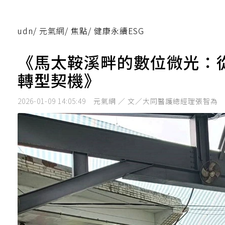
udn
/
元氣網
/
焦點
/
健康永續ESG
《馬太鞍溪畔的數位微光：
轉型契機》
2026-01-09 14:05:49
元氣網 ／ 文／大同醫護總經理張智為