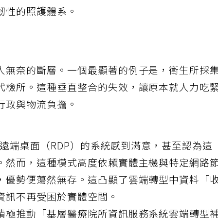
，醫療資源的需求反而越迫切。我們必須將評價
韌性的照護體系。
人無奈的斷層。一個最顯著的例子是，衛生所採
代檢所。這種垂直整合的失效，讓原本就人力吃
行政與物流負擔。
搭配遠端桌面（RDP）的系統感到滿意，甚至認為這
。然而，這種模式高度依賴實體主機與特定網路
，優勢便蕩然無存。這凸顯了雲端轉型中資料「
資訊不再受困於實體空間。