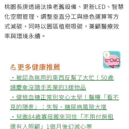
桃園長庚透過汰換老舊設備、更新LED、智慧
化空間管理、調整垂直分工與綠色運算等方
式減碳，同時以園區植樹吸碳，兼顧醫療效
率與環境永續。
💪更多健康推薦
‧被認為無用的東西反幫了大忙！50歲
婦慶幸沒隨手丟棄的3樣物品
‧健檢血糖正常別安心太早！醫曝「看不
見的隱患」：失智、糖尿病風險大增
‧兒邀84歲寡母搬來同住「不用付房租
還有人照顧」1個月後幻滅心寒