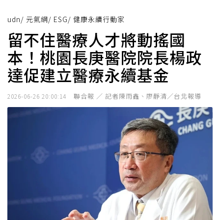
udn
/
元氣網
/
ESG
/
健康永續行動家
留不住醫療人才將動搖國
本！桃園長庚醫院院長楊政
達促建立醫療永續基金
聯合報 ／ 記者陳雨鑫、廖靜清／台北報導
2026-06-26 20:00:14