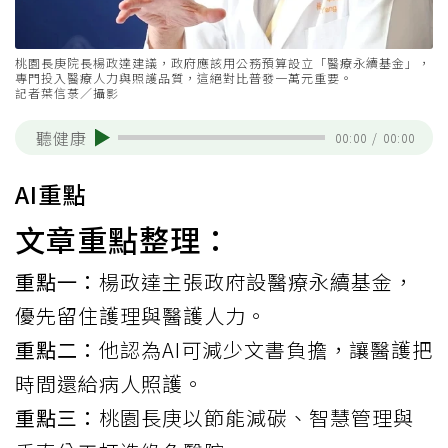
桃園長庚院長楊政達建議，政府應該用公務預算設立「醫療永續基金」，
專門投入醫療人力與照護品質，這絕對比普發一萬元重要。
記者葉信菉／攝影
聽健康
00:00
/
00:00
AI重點
文章重點整理：
重點一：
楊政達主張政府設醫療永續基金，
優先留住護理與醫護人力。
重點二：
他認為AI可減少文書負擔，讓醫護把
時間還給病人照護。
重點三：
桃園長庚以節能減碳、智慧管理與