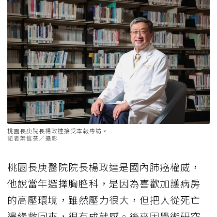
桃園長庚院長楊政達接受本報專訪。
記者葉信菉／攝影
桃園長庚醫院院長楊政達是國內肺癌權威，
他說當年選擇胸腔科，是因為喜歡加護病房
的高壓環境，雖然壓力很大，但把人從死亡
邊緣救回來，很有成就感。後來因學術研究