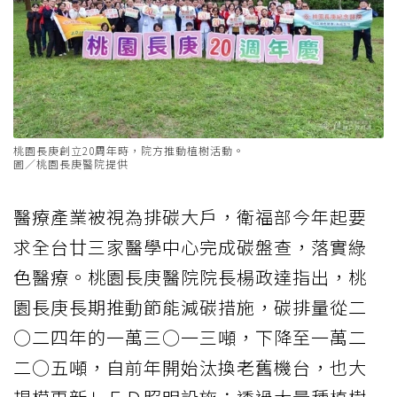
桃園長庚創立20周年時，院方推動植樹活動。
圖／桃園長庚醫院提供
醫療產業被視為排碳大戶，衛福部今年起要
求全台廿三家醫學中心完成碳盤查，落實綠
色醫療。桃園長庚醫院院長楊政達指出，桃
園長庚長期推動節能減碳措施，碳排量從二
○二四年的一萬三○一三噸，下降至一萬二
二○五噸，自前年開始汰換老舊機台，也大