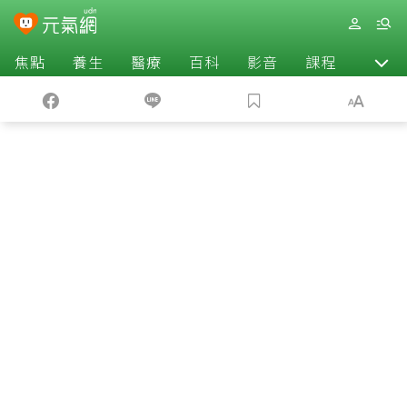
焦點
養生
醫療
百科
影音
課程
退休