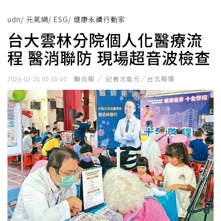
udn
/
元氣網
/
ESG
/
健康永續行動家
台大雲林分院個人化醫療流
程 醫消聯防 現場超音波檢查
聯合報 ／ 記者沈能元／台北報導
2026-02-28 00:00:00