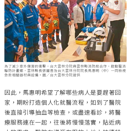
為了減少意外傷害的衝擊，台大雲林分院與雲林縣消防局合作，啟動醫消
聯防計畫鄉，雲林縣長張麗善及台大雲林分院院長馬惠明（中）一同檢視
急救相關器材與設備。圖／台大雲林分院提供
因此，馬惠明希望了解哪些病人是要趕著回
家，期盼打造個人化就醫流程，如到了醫院
後直接引導抽血等檢查，或盡速看診，將醫
療服務連在一起，往後將慢慢落實，貼近病