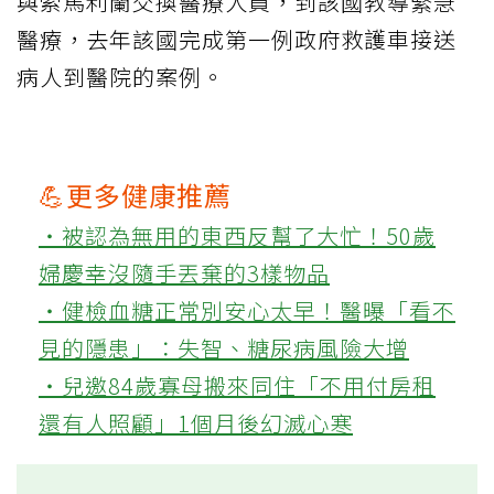
與索馬利蘭交換醫療人員，到該國教導緊急
醫療，去年該國完成第一例政府救護車接送
病人到醫院的案例。
💪更多健康推薦
‧被認為無用的東西反幫了大忙！50歲
婦慶幸沒隨手丟棄的3樣物品
‧健檢血糖正常別安心太早！醫曝「看不
見的隱患」：失智、糖尿病風險大增
‧兒邀84歲寡母搬來同住「不用付房租
還有人照顧」1個月後幻滅心寒