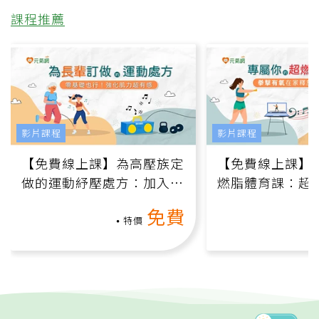
課程推薦
影片課程
影片課程
【免費線上課】為高壓族定
【免費線上課】
做的運動紓壓處方：加入行
燃脂體育課：超
動、增肌、互動元素，0基
氧」高壓族在家
免費
礎也能做！
負擔
特價