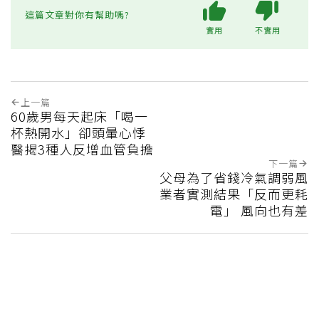
這篇文章對你有幫助嗎?
實用
不實用
上一篇
60歲男每天起床「喝一
杯熱開水」卻頭暈心悸
醫揭3種人反增血管負擔
下一篇
父母為了省錢冷氣調弱風
業者實測結果「反而更耗
電」 風向也有差